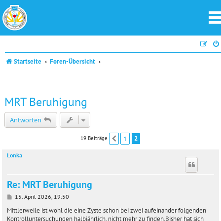
Startseite
Foren-Übersicht
MRT Beruhigung
Antworten
1
2
19 Beiträge
Vorherige
Lonka
Re: MRT Beruhigung
B
15. April 2026, 19:50
e
i
Mittlerweile ist wohl die eine Zyste schon bei zwei aufeinander folgenden
t
Kontrolluntersuchungen halbjährlich. nicht mehr zu finden.Bisher hat sich