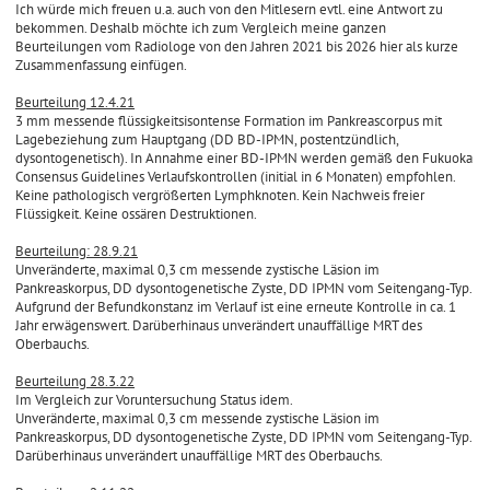
Ich würde mich freuen u.a. auch von den Mitlesern evtl. eine Antwort zu
bekommen. Deshalb möchte ich zum Vergleich meine ganzen
Beurteilungen vom Radiologe von den Jahren 2021 bis 2026 hier als kurze
Zusammenfassung einfügen.
Beurteilung 12.4.21
3 mm messende flüssigkeitsisontense Formation im Pankreascorpus mit
Lagebeziehung zum Hauptgang (DD BD-IPMN, postentzündlich,
dysontogenetisch). In Annahme einer BD-IPMN werden gemäß den Fukuoka
Consensus Guidelines Verlaufskontrollen (initial in 6 Monaten) empfohlen.
Keine pathologisch vergrößerten Lymphknoten. Kein Nachweis freier
Flüssigkeit. Keine ossären Destruktionen.
Beurteilung: 28.9.21
Unveränderte, maximal 0,3 cm messende zystische Läsion im
Pankreaskorpus, DD dysontogenetische Zyste, DD IPMN vom Seitengang-Typ.
Aufgrund der Befundkonstanz im Verlauf ist eine erneute Kontrolle in ca. 1
Jahr erwägenswert. Darüberhinaus unverändert unauffällige MRT des
Oberbauchs.
Beurteilung 28.3.22
Im Vergleich zur Voruntersuchung Status idem.
Unveränderte, maximal 0,3 cm messende zystische Läsion im
Pankreaskorpus, DD dysontogenetische Zyste, DD IPMN vom Seitengang-Typ.
Darüberhinaus unverändert unauffällige MRT des Oberbauchs.