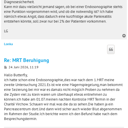
Diagnosesicherheit.
Kann mir dazu vielleicht jemand sagen, ob bei einer Endosonographie stehts
eine Punktion vorgenommen wird, und ob die notwendig ist? Ich habe
nämlich etwas Angst, dass dadurch eine kurzfristige akute Pankreatitis
entstehen könnte, soll zwar nur bei 2% der Patienten vorkommen.
LG
Lonka
c
Re: MRT Beruhigung
B
24. Juni 2026, 11:19
e
i
Hallo Butterfly,
t
ich hatte schon eine Endosonographie,dies war nach dem 1.MRT meine
r
zweite Untersuchung 2021.Es ist wie eine Magernspiegelung,man bekommt
a
eine Sezierung.bei mir war es damals nicht möglich Proben zu nehmen da
g
die Zysten viel zu klein waren um überhaupt etwas entnehmen zu
können.ich habe am 01.07.meinen nachten Kontrolle MRT Termin in der
Charité Virchow. Schauen wir mal was die da so sehen.Die haben ja ein
Pancreascentrum dort.Und dann wird sicher auch wieder Blut abgenommen
im Rahmen der Studie.Ich berichte wenn ich den Befund habe nach dem
Besprechungstermin.