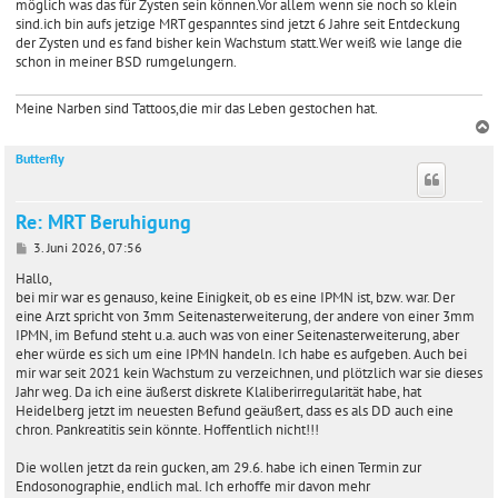
möglich was das für Zysten sein können.Vor allem wenn sie noch so klein
sind.ich bin aufs jetzige MRT gespanntes sind jetzt 6 Jahre seit Entdeckung
der Zysten und es fand bisher kein Wachstum statt.Wer weiß wie lange die
schon in meiner BSD rumgelungern.
Meine Narben sind Tattoos,die mir das Leben gestochen hat.
Butterfly
c
Re: MRT Beruhigung
B
3. Juni 2026, 07:56
e
i
Hallo,
t
bei mir war es genauso, keine Einigkeit, ob es eine IPMN ist, bzw. war. Der
r
eine Arzt spricht von 3mm Seitenasterweiterung, der andere von einer 3mm
a
IPMN, im Befund steht u.a. auch was von einer Seitenasterweiterung, aber
g
eher würde es sich um eine IPMN handeln. Ich habe es aufgeben. Auch bei
mir war seit 2021 kein Wachstum zu verzeichnen, und plötzlich war sie dieses
Jahr weg. Da ich eine äußerst diskrete Klaliberirregularität habe, hat
Heidelberg jetzt im neuesten Befund geäußert, dass es als DD auch eine
chron. Pankreatitis sein könnte. Hoffentlich nicht!!!
Die wollen jetzt da rein gucken, am 29.6. habe ich einen Termin zur
Endosonographie, endlich mal. Ich erhoffe mir davon mehr