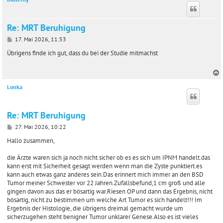
Re: MRT Beruhigung
B
17. Mai 2026, 11:53
e
i
Übrigens finde ich gut, dass du bei der Studie mitmachst
t
r
a
g
Lonka
c
Re: MRT Beruhigung
B
27. Mai 2026, 10:22
e
i
Hallo zusammen,
t
r
die Ärzte waren sich ja noch nicht sicher ob es es sich um IPNM handelt.das
a
kann erst mit Sicherheit gesagt werden wenn man die Zyste punktiert.es
g
kann auch etwas ganz anderes sein.Das erinnert mich immer an den BSD
Tumor meiner Schwester vor 22 Jahren.Zufallsbefund,1 cm groß und alle
gingen davon aus das er bösartig war.Riesen OP und dann das Ergebnis, nicht
bösartig, nicht zu bestimmen um welche Art Tumor es sich handelt!!! Im
Ergebnis der Histologie, die übrigens dreimal gemacht wurde um
sicherzugehen steht benigner Tumor unklarer Genese.Also es ist vieles