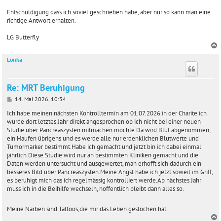
Entschuldigung dass ich soviel geschrieben habe, aber nur so kann man eine
richtige Antwort erhalten.
LG Butterfly
Lonka
c
Re: MRT Beruhigung
B
14. Mai 2026, 10:54
e
i
Ich habe meinen nächsten Kontrolltermin am 01.07.2026 in der Charite.ich
t
wurde dort letztes Jahr direkt angesprochen ob ich nicht bei einer neuen
r
Studie über Pancreaszysten mitmachen möchte.Da wird Blut abgenommen,
a
ein Haufen übrigens und es werde alle nur erdenklichen Blutwerte und
g
Tumormarker bestimmt.Habe ich gemacht und jetzt bin ich dabei einmal
jährlich.Diese Studie wird nur an bestimmten Kliniken gemacht und die
Daten werden untersucht und ausgewertet, man erhofft sich dadurch ein
besseres Bild über Pancreaszysten.Meine Angst habe ich jetzt soweit im Griff,
es beruhigt mich das ich regelmässig kontrolliert werde.Ab nächstes Jahr
muss ich in die Beihilfe wechseln, hoffentlich bleibt dann alles so.
Meine Narben sind Tattoos,die mir das Leben gestochen hat.