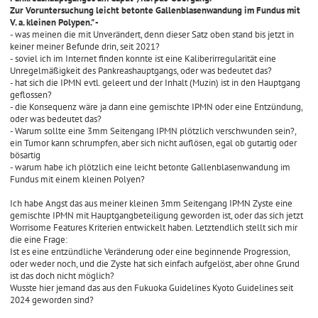
Zur Voruntersuchung leicht betonte Gallenblasenwandung im Fundus mit
V. a. kleinen Polypen." -
- was meinen die mit Unverändert, denn dieser Satz oben stand bis jetzt in
keiner meiner Befunde drin, seit 2021?
- soviel ich im Internet finden konnte ist eine Kaliberirregularität eine
Unregelmäßigkeit des Pankreashauptgangs, oder was bedeutet das?
- hat sich die IPMN evtl. geleert und der Inhalt (Muzin) ist in den Hauptgang
geflossen?
- die Konsequenz wäre ja dann eine gemischte IPMN oder eine Entzündung,
oder was bedeutet das?
- Warum sollte eine 3mm Seitengang IPMN plötzlich verschwunden sein?,
ein Tumor kann schrumpfen, aber sich nicht auflösen, egal ob gutartig oder
bösartig
- warum habe ich plötzlich eine leicht betonte Gallenblasenwandung im
Fundus mit einem kleinen Polyen?
Ich habe Angst das aus meiner kleinen 3mm Seitengang IPMN Zyste eine
gemischte IPMN mit Hauptgangbeteiligung geworden ist, oder das sich jetzt
Worrisome Features Kriterien entwickelt haben. Letztendlich stellt sich mir
die eine Frage:
Ist es eine entzündliche Veränderung oder eine beginnende Progression,
oder weder noch, und die Zyste hat sich einfach aufgelöst, aber ohne Grund
ist das doch nicht möglich?
Wusste hier jemand das aus den Fukuoka Guidelines Kyoto Guidelines seit
2024 geworden sind?