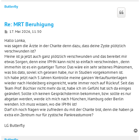
Butterfly
c
Re: MRT Beruhigung
B
17. Mai 2026, 11:50
e
i
Hallo Lonka,
t
was sagen die Ärzte in der Charite denn dazu, dass deine Zyste plötzlich
r
verschwunden ist?
a
Meine ist ja jetzt auch ganz plötzlich verschwunden und das bereitet mir
g
etwas Sorgen, denn eine IPMN kann nicht so einfach verschwinden., denn
immerhin ist es ein gutartiger Tumor. Das wäre ein sehr seltenes Phänomen,
was bis dato, soviel ich gelesen habe, nur in Studien vorgekommen ist.
Ich habe jetzt nach 5 Jahren Kontrolle meine ganzen Verlaufsunterlagen
wieder nach Heidelberg eingereicht, warte immer noch auf Rückruf. Seit das
Team Prof. Büchler nicht mehr da ist, habe ich im Gefühl hat sich da einiges
geändert. Sollte ich keinen Gesprächstermin bekommen, bzw. sollte es nur
abgetan werden, werde ich mich nach München, Hamburg oder Berlin
wenden. Ich muss wissen, wo die IPMN ist!
Darf ich noch fragen wie zufrieden du mit der Charite bist, denn die haben ja
extra ein Zentrum nur für zystische Pankreastumore?
LG Butterfly
Butterfly
c