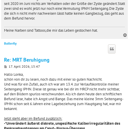
r
seit 2020 im Juni nichts am Verhalten oder der Größe der Zyste geändert.Statt
a
zwei sind es wohl jetzt nur noch eine.Vermutung IPNM Seitengang.Die Zyste
g
die sich n nicht mehr nachweisen lässt hatte keinen Gangbezug, das geht aus
dem Befund hervor.
Meine Narben sind Tattoos,die mir das Leben gestochen hat.
Butterfly
c
Re: MRT Beruhigung
B
17. April 2026, 15:47
e
i
Hallo Lonka,
t
schön von dir zu lesen, noch dazu mit einer so guten Nachricht.
r
Und was für ein Zufall, auch ich war am 13.4. zur Verlaufskontrolle meiner
a
Seitengang IPMN. Diese ist genau wie bei dir im MRCP nicht mehr sichtbar,
g
auf den Bildern spurlos verschwunden. Als ich dann heute den schriftlichen
Befund lese, habe ich Angst und Bange. Das meine kleine 3mm Seitengang-
IPMN schon seit 6 Jahren eine Lagebeziehung zum Hauptgang hat, war mir
bekannt.
Jetzt steht aber im Befund zusätzlich:
-"Unverändert äußerst diskrete, unspezifische Kaliberirregularitäten des
Pankreashauptganges am Caput-/Korpus-Übergang.