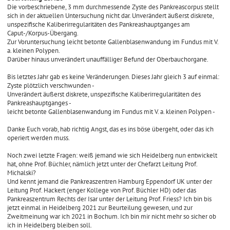
Die vorbeschriebene, 3 mm durchmessende Zyste des Pankreascorpus stellt
sich in der aktuellen Untersuchung nicht dar. Unverändert äußerst diskrete,
unspezifische Kaliberirregularitäten des Pankreashauptganges am
Caput-/Korpus-Übergang.
Zur Voruntersuchung leicht betonte Gallenblasenwandung im Fundus mit V.
a. kleinen Polypen.
Darüber hinaus unverändert unauffälliger Befund der Oberbauchorgane.
Bis letztes Jahr gab es keine Veränderungen. Dieses Jahr gleich 3 auf einmal:
Zyste plötzlich verschwunden -
Unverändert äußerst diskrete, unspezifische Kaliberirregularitäten des
Pankreashauptganges -
leicht betonte Gallenblasenwandung im Fundus mit V. a. kleinen Polypen -
Danke Euch vorab, hab richtig Angst, das es ins böse übergeht, oder das ich
operiert werden muss.
Noch zwei letzte Fragen: weiß jemand wie sich Heidelberg nun entwickelt
hat, ohne Prof. Büchler, nämlich jetzt unter der Chefarzt Leitung Prof.
Michalski?
Und kennt jemand die Pankreaszentren Hamburg Eppendorf UK unter der
Leitung Prof. Hackert (enger Kollege von Prof. Büchler HD) oder das
Pankreaszentrum Rechts der Isar unter der Leitung Prof. Friess? Ich bin bis
jetzt einmal in Heidelberg 2021 zur Beurteilung gewesen, und zur
Zweitmeinung war ich 2021 in Bochum. Ich bin mir nicht mehr so sicher ob
ich in Heidelberg bleiben soll.