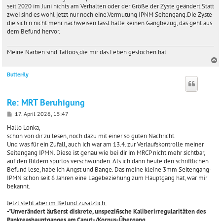
r
seit 2020 im Juni nichts am Verhalten oder der Größe der Zyste geändert.Statt
a
zwei sind es wohl jetzt nur noch eine.Vermutung IPNM Seitengang.Die Zyste
g
die sich n nicht mehr nachweisen lässt hatte keinen Gangbezug, das geht aus
dem Befund hervor.
Meine Narben sind Tattoos,die mir das Leben gestochen hat.
Butterfly
c
Re: MRT Beruhigung
B
17. April 2026, 15:47
e
i
Hallo Lonka,
t
schön von dir zu lesen, noch dazu mit einer so guten Nachricht.
r
Und was für ein Zufall, auch ich war am 13.4. zur Verlaufskontrolle meiner
a
Seitengang IPMN. Diese ist genau wie bei dir im MRCP nicht mehr sichtbar,
g
auf den Bildern spurlos verschwunden. Als ich dann heute den schriftlichen
Befund lese, habe ich Angst und Bange. Das meine kleine 3mm Seitengang-
IPMN schon seit 6 Jahren eine Lagebeziehung zum Hauptgang hat, war mir
bekannt.
Jetzt steht aber im Befund zusätzlich:
-"Unverändert äußerst diskrete, unspezifische Kaliberirregularitäten des
Pankreashauptganges am Caput-/Korpus-Übergang.