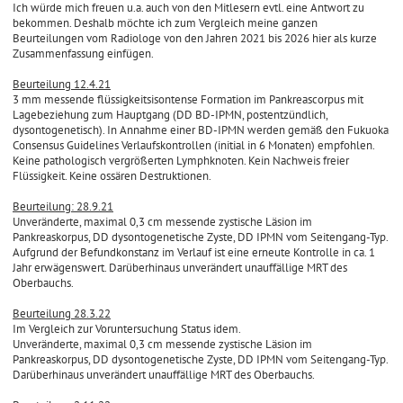
Ich würde mich freuen u.a. auch von den Mitlesern evtl. eine Antwort zu
bekommen. Deshalb möchte ich zum Vergleich meine ganzen
Beurteilungen vom Radiologe von den Jahren 2021 bis 2026 hier als kurze
Zusammenfassung einfügen.
Beurteilung 12.4.21
3 mm messende flüssigkeitsisontense Formation im Pankreascorpus mit
Lagebeziehung zum Hauptgang (DD BD-IPMN, postentzündlich,
dysontogenetisch). In Annahme einer BD-IPMN werden gemäß den Fukuoka
Consensus Guidelines Verlaufskontrollen (initial in 6 Monaten) empfohlen.
Keine pathologisch vergrößerten Lymphknoten. Kein Nachweis freier
Flüssigkeit. Keine ossären Destruktionen.
Beurteilung: 28.9.21
Unveränderte, maximal 0,3 cm messende zystische Läsion im
Pankreaskorpus, DD dysontogenetische Zyste, DD IPMN vom Seitengang-Typ.
Aufgrund der Befundkonstanz im Verlauf ist eine erneute Kontrolle in ca. 1
Jahr erwägenswert. Darüberhinaus unverändert unauffällige MRT des
Oberbauchs.
Beurteilung 28.3.22
Im Vergleich zur Voruntersuchung Status idem.
Unveränderte, maximal 0,3 cm messende zystische Läsion im
Pankreaskorpus, DD dysontogenetische Zyste, DD IPMN vom Seitengang-Typ.
Darüberhinaus unverändert unauffällige MRT des Oberbauchs.