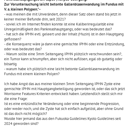
Zur Voruntersuchung leicht betonte Gallenblasenwandung im Fundus mit
V. a. kleinen Polypen." -
- was meinen die mit Unverändert, denn dieser Satz oben stand bis jetzt in
keiner meiner Befunde drin, seit 2021?
- soviel ich im Internet finden konnte ist eine Kaliberirregularität eine
Unregelmäßigkeit des Pankreashauptgangs, oder was bedeutet das?
- hat sich die IPMN evtl. geleert und der Inhalt (Muzin) ist in den Hauptgang
geflossen?
- die Konsequenz wäre ja dann eine gemischte IPMN oder eine Entzündung,
oder was bedeutet das?
- Warum sollte eine 3mm Seitengang IPMN plötzlich verschwunden sein?,
ein Tumor kann schrumpfen, aber sich nicht auflösen, egal ob gutartig oder
bösartig
- warum habe ich plötzlich eine leicht betonte Gallenblasenwandung im
Fundus mit einem kleinen Polyen?
Ich habe Angst das aus meiner kleinen 3mm Seitengang IPMN Zyste eine
gemischte IPMN mit Hauptgangbeteiligung geworden ist, oder das sich jetzt
Worrisome Features Kriterien entwickelt haben. Letztendlich stellt sich mir
die eine Frage:
Ist es eine entzündliche Veränderung oder eine beginnende Progression,
oder weder noch, und die Zyste hat sich einfach aufgelöst, aber ohne Grund
ist das doch nicht möglich?
Wusste hier jemand das aus den Fukuoka Guidelines Kyoto Guidelines seit
2024 geworden sind?