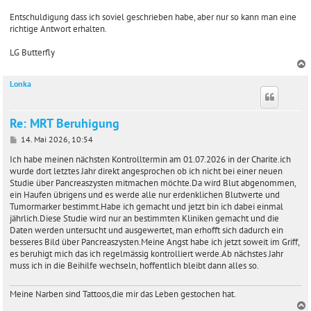
Entschuldigung dass ich soviel geschrieben habe, aber nur so kann man eine
richtige Antwort erhalten.
LG Butterfly
Lonka
c
Re: MRT Beruhigung
B
14. Mai 2026, 10:54
e
i
Ich habe meinen nächsten Kontrolltermin am 01.07.2026 in der Charite.ich
t
wurde dort letztes Jahr direkt angesprochen ob ich nicht bei einer neuen
r
Studie über Pancreaszysten mitmachen möchte.Da wird Blut abgenommen,
a
ein Haufen übrigens und es werde alle nur erdenklichen Blutwerte und
g
Tumormarker bestimmt.Habe ich gemacht und jetzt bin ich dabei einmal
jährlich.Diese Studie wird nur an bestimmten Kliniken gemacht und die
Daten werden untersucht und ausgewertet, man erhofft sich dadurch ein
besseres Bild über Pancreaszysten.Meine Angst habe ich jetzt soweit im Griff,
es beruhigt mich das ich regelmässig kontrolliert werde.Ab nächstes Jahr
muss ich in die Beihilfe wechseln, hoffentlich bleibt dann alles so.
Meine Narben sind Tattoos,die mir das Leben gestochen hat.