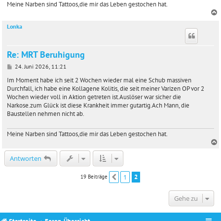
Meine Narben sind Tattoos,die mir das Leben gestochen hat.
Lonka
c
Re: MRT Beruhigung
B
24. Juni 2026, 11:21
e
i
Im Moment habe ich seit 2 Wochen wieder mal eine Schub massiven
t
Durchfall, ich habe eine Kollagene Kolitis, die seit meiner Varizen OP vor 2
r
Wochen wieder voll in Aktion getreten ist.Auslöser war sicher die
a
Narkose.zum Glück ist diese Krankheit immer gutartig.Ach Mann, die
g
Baustellen nehmen nicht ab.
Meine Narben sind Tattoos,die mir das Leben gestochen hat.
c
Antworten
1
2
19 Beiträge
Vorherige
Gehe zu