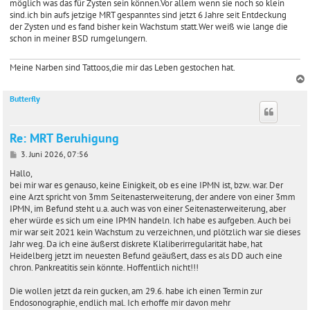
möglich was das für Zysten sein können.Vor allem wenn sie noch so klein
sind.ich bin aufs jetzige MRT gespanntes sind jetzt 6 Jahre seit Entdeckung
der Zysten und es fand bisher kein Wachstum statt.Wer weiß wie lange die
schon in meiner BSD rumgelungern.
Meine Narben sind Tattoos,die mir das Leben gestochen hat.
Butterfly
c
Re: MRT Beruhigung
B
3. Juni 2026, 07:56
e
i
Hallo,
t
bei mir war es genauso, keine Einigkeit, ob es eine IPMN ist, bzw. war. Der
r
eine Arzt spricht von 3mm Seitenasterweiterung, der andere von einer 3mm
a
IPMN, im Befund steht u.a. auch was von einer Seitenasterweiterung, aber
g
eher würde es sich um eine IPMN handeln. Ich habe es aufgeben. Auch bei
mir war seit 2021 kein Wachstum zu verzeichnen, und plötzlich war sie dieses
Jahr weg. Da ich eine äußerst diskrete Klaliberirregularität habe, hat
Heidelberg jetzt im neuesten Befund geäußert, dass es als DD auch eine
chron. Pankreatitis sein könnte. Hoffentlich nicht!!!
Die wollen jetzt da rein gucken, am 29.6. habe ich einen Termin zur
Endosonographie, endlich mal. Ich erhoffe mir davon mehr