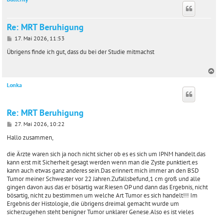
Re: MRT Beruhigung
B
17. Mai 2026, 11:53
e
i
Übrigens finde ich gut, dass du bei der Studie mitmachst
t
r
a
g
Lonka
c
Re: MRT Beruhigung
B
27. Mai 2026, 10:22
e
i
Hallo zusammen,
t
r
die Ärzte waren sich ja noch nicht sicher ob es es sich um IPNM handelt.das
a
kann erst mit Sicherheit gesagt werden wenn man die Zyste punktiert.es
g
kann auch etwas ganz anderes sein.Das erinnert mich immer an den BSD
Tumor meiner Schwester vor 22 Jahren.Zufallsbefund,1 cm groß und alle
gingen davon aus das er bösartig war.Riesen OP und dann das Ergebnis, nicht
bösartig, nicht zu bestimmen um welche Art Tumor es sich handelt!!! Im
Ergebnis der Histologie, die übrigens dreimal gemacht wurde um
sicherzugehen steht benigner Tumor unklarer Genese.Also es ist vieles