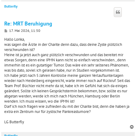
Butterfly
c
Re: MRT Beruhigung
B
17. Mai 2026, 11:50
e
i
Hallo Lonka,
t
was sagen die Ärzte in der Charite denn dazu, dass deine Zyste plötzlich
r
verschwunden ist?
a
Meine ist ja jetzt auch ganz plötzlich verschwunden und das bereitet mir
g
etwas Sorgen, denn eine IPMN kann nicht so einfach verschwinden., denn
immerhin ist es ein gutartiger Tumor. Das wäre ein sehr seltenes Phänomen,
was bis dato, soviel ich gelesen habe, nur in Studien vorgekommen ist.
Ich habe jetzt nach 5 Jahren Kontrolle meine ganzen Verlaufsunterlagen
wieder nach Heidelberg eingereicht, warte immer noch auf Rückruf. Seit das
Team Prof. Büchler nicht mehr da ist, habe ich im Gefühl hat sich da einiges
geändert. Sollte ich keinen Gesprächstermin bekommen, bzw. sollte es nur
abgetan werden, werde ich mich nach München, Hamburg oder Berlin
wenden. Ich muss wissen, wo die IPMN ist!
Darf ich noch fragen wie zufrieden du mit der Charite bist, denn die haben ja
extra ein Zentrum nur für zystische Pankreastumore?
LG Butterfly
Butterfly
c