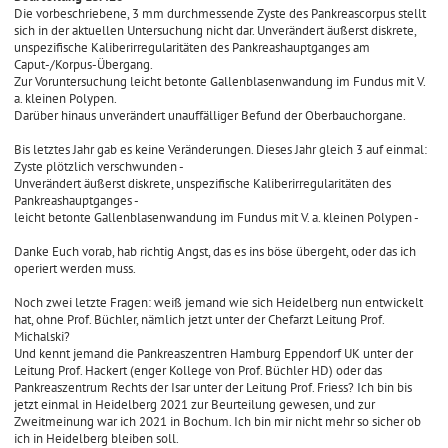
Die vorbeschriebene, 3 mm durchmessende Zyste des Pankreascorpus stellt
sich in der aktuellen Untersuchung nicht dar. Unverändert äußerst diskrete,
unspezifische Kaliberirregularitäten des Pankreashauptganges am
Caput-/Korpus-Übergang.
Zur Voruntersuchung leicht betonte Gallenblasenwandung im Fundus mit V.
a. kleinen Polypen.
Darüber hinaus unverändert unauffälliger Befund der Oberbauchorgane.
Bis letztes Jahr gab es keine Veränderungen. Dieses Jahr gleich 3 auf einmal:
Zyste plötzlich verschwunden -
Unverändert äußerst diskrete, unspezifische Kaliberirregularitäten des
Pankreashauptganges -
leicht betonte Gallenblasenwandung im Fundus mit V. a. kleinen Polypen -
Danke Euch vorab, hab richtig Angst, das es ins böse übergeht, oder das ich
operiert werden muss.
Noch zwei letzte Fragen: weiß jemand wie sich Heidelberg nun entwickelt
hat, ohne Prof. Büchler, nämlich jetzt unter der Chefarzt Leitung Prof.
Michalski?
Und kennt jemand die Pankreaszentren Hamburg Eppendorf UK unter der
Leitung Prof. Hackert (enger Kollege von Prof. Büchler HD) oder das
Pankreaszentrum Rechts der Isar unter der Leitung Prof. Friess? Ich bin bis
jetzt einmal in Heidelberg 2021 zur Beurteilung gewesen, und zur
Zweitmeinung war ich 2021 in Bochum. Ich bin mir nicht mehr so sicher ob
ich in Heidelberg bleiben soll.