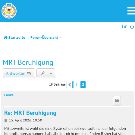
Startseite
Foren-Übersicht
MRT Beruhigung
Antworten
1
2
19 Beiträge
Vorherige
Lonka
Re: MRT Beruhigung
B
15. April 2026, 19:50
e
i
Mittlerweile ist wohl die eine Zyste schon bei zwei aufeinander folgenden
t
Kontrolluntersuchungen halbjährlich. nicht mehr zu finden.Bisher hat sich