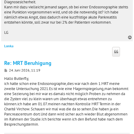
Diagnosesicherheit.
Kann mir dazu vielleicht jemand sagen, ob bei einer Endosonographie stehts
eine Punktion vorgenommen wird, und ob die notwendig ist? Ich habe
nämlich etwas Angst, dass dadurch eine kurzfristige akute Pankreatitis
entstehen könnte, soll zwar nur bei 2% der Patienten vorkommen.
LG
Lonka
c
Re: MRT Beruhigung
B
24. Juni 2026, 11:19
e
i
Hallo Butterfly,
t
ich hatte schon eine Endosonographie,dies war nach dem 1.MRT meine
r
zweite Untersuchung 2021.Es ist wie eine Magernspiegelung,man bekommt
a
eine Sezierung.bei mir war es damals nicht möglich Proben zu nehmen da
g
die Zysten viel zu klein waren um überhaupt etwas entnehmen zu
können.ich habe am 01.07.meinen nachten Kontrolle MRT Termin in der
Charité Virchow. Schauen wir mal was die da so sehen.Die haben ja ein
Pancreascentrum dort.Und dann wird sicher auch wieder Blut abgenommen
im Rahmen der Studie.Ich berichte wenn ich den Befund habe nach dem
Besprechungstermin.