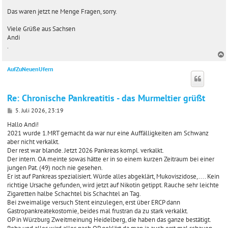
Das waren jetzt ne Menge Fragen, sorry.
Viele Grüße aus Sachsen
Andi
.
AufZuNeuenUfern
c
Re: Chronische Pankreatitis - das Murmeltier grüßt
B
5. Juli 2026, 23:19
e
i
Hallo Andi!
t
2021 wurde 1.MRT gemacht da war nur eine Auffälligkeiten am Schwanz
r
aber nicht verkalkt.
a
Der rest war blande. Jetzt 2026 Pankreas kompl. verkalkt.
g
Der intern. OA meinte sowas hätte er in so einem kurzen Zeitraum bei einer
jungen Pat. (49) noch nie gesehen.
Er ist auf Pankreas spezialisiert. Würde alles abgeklärt, Mukoviszidose,.... Kein
richtige Ursache gefunden, wird jetzt auf Nikotin getippt. Rauche sehr leichte
Zigaretten halbe Schachtel bis Schachtel an Tag.
Bei zweimalige versuch Stent einzulegen, erst über ERCP dann
Gastropankreatekostomie, beides mal frustran da zu stark verkalkt.
OP in Würzburg Zweitmeinung Heidelberg, die haben das ganze bestätigt.