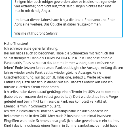
Einigen hier auch ruhiger geworden, aber es ist diesmal irgendwie
viel extremer, hört nicht auf, trotz seit 3 Tagen nichts essen und
macht mir richtig Angst.
Im Januar diesen Jahres hatte ich ja die letzte Endosono und Ende
April eine weitere. Das Übliche ist dabei rausgekommen.
Was meint Ihr, droht Gefahr?
Hallo Thorsten!
Ich schreibe aus eigener Erfahrung.
Bei mir hat es auch so begonnen. Habe die Schmerzen mit reichlich Ibu
selbst therapiert. Dann div. EINWEISUNGEN in Klinik. Diagnose chronic.
Pankreatitis, "" das ist halt so das kommt immer wieder, damit müssen sie
leben". Ende letzten Jahres akute Pankreatitis, gleiche Aussage, Anfang diesen
Jahres wieder akute Pankreatitis, wieder gleiche Aussage. Keine
Ursachenforschung, nur täglich 3L Infusione, sobald L. Werte ok waren
Entlassung. Dazu hat sich in dieser Zeit ein Diabetes entwickelt und ich
musste zuätzlich Kreon einnehmen.
Ich selbst habe dann darauf gedrängt einen Termin im UKW zu bekommen
(habe bis vor kurzem dort selbst gearbeitet ). Dort wurde alles in die Wege
geleitet und beim MRT kam raus das Pankreas komplett verkalkt ist.
Ebenso Termin in Schmerzambulanz.
Ich rate dir dies auch zu machen. Anfangs habe ich auch gedacht ich
bekomme es so in den Griff. Aber nach 2 frustranen minimal invasiven
Eingriffen waren die Schmerzen so groß (ich habe geweint wie ein kleines
Kind ) das ich nochmals einen Termin in Schmerzambulanz gemacht habe.