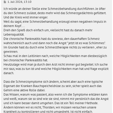
B
1. Juli 2026, 13:10
e
i
Ich würde an deiner Stelle eine Schmerzbehandlung durchführen. Je öfter
t
du den Schmerz zulässt, desto mehr wird das Schmerzgedächtnis gefüttert.
r
Und der Kreis wird immer enger.
a
Weil du sagst, eine Schmerzbehandlung erzeugt einen negativen Impuls in
g
deinem Kopf....
Dreh den Spieß doch einfach um, vielleicht hast du danach mehr
Lebensqualität.
Die chronische Pankreatitis hast du sowieso, den dauerhaften Schmerz
wahrscheinlich auch und dann noch die Angst " jetzt ist es was Schlimmes".
Im Grunde hast du durch eine Schmerztherapie nichts zu verlieren , eher zu
gewinnen.
Schau mal in den Leitlinien nach, welche Möglichkeiten man diesbezüglich
bei chronischer Pankreastitis hat.
Heutzutage wird man ja durch den Arzt nicht immer gut begleitet. Ich suche
mir raus, was zu tun ist und welche Möglichkeiten man hat und frage explizit
danach.
Dass die Schmerzsymptome sich ändern, scheint aber auch eine typische
Eigenart der Kranken Bauchspeicheldrüse zu sein, sicher spielt auch das
Gehirn eine aktive Rolle dabei.
Das Wissen, warum was passiert, also wenn ich die Symptome erklären kann
und weiß, warum sie so sind wie sie sind, nimmt mir persönlich das die Angst
und ich kann besser damit umgehen. Das ist ein Teil meiner Methode.
Ändern können wir es nicht, Thorsten, wir müssen versuchen unsere
Krankheit zu kontrollieren und nicht umgedreht. Ist nicht einfach.