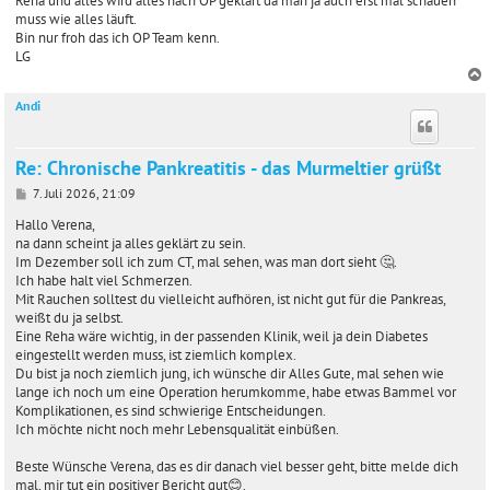
Reha und alles wird alles nach OP geklärt da man ja auch erst mal schauen
muss wie alles läuft.
Bin nur froh das ich OP Team kenn.
LG
Andi
c
Re: Chronische Pankreatitis - das Murmeltier grüßt
B
7. Juli 2026, 21:09
e
i
Hallo Verena,
t
na dann scheint ja alles geklärt zu sein.
r
Im Dezember soll ich zum CT, mal sehen, was man dort sieht 🤔.
a
Ich habe halt viel Schmerzen.
g
Mit Rauchen solltest du vielleicht aufhören, ist nicht gut für die Pankreas,
weißt du ja selbst.
Eine Reha wäre wichtig, in der passenden Klinik, weil ja dein Diabetes
eingestellt werden muss, ist ziemlich komplex.
Du bist ja noch ziemlich jung, ich wünsche dir Alles Gute, mal sehen wie
lange ich noch um eine Operation herumkomme, habe etwas Bammel vor
Komplikationen, es sind schwierige Entscheidungen.
Ich möchte nicht noch mehr Lebensqualität einbüßen.
Beste Wünsche Verena, das es dir danach viel besser geht, bitte melde dich
mal, mir tut ein positiver Bericht gut😊.