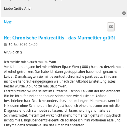
Liebe Grüße Andi
Liggy
c
Re: Chronische Pankreatitis - das Murmeltier grüßt
B
16. Juli 2026, 14:55
e
i
Grüß dich :)
t
r
Ich melde mich auch mal zu Wort.
a
Vor 6 Jahren begann bei mir erhöhter lipase Wert ( 800 ) habe zu derzeit noch
g
Alkohol getrunken. Das habe ich dann gestoppt aber habe noch geraucht .
Leider. Damals sagten sie mir : eventuell chronische pankreatits. Bin dann
nicht weiter drauf eingegangen weil nach der Alkohol Einstellung, alles
besser wurde. Ab und zu mal Bauchweh.
Letzten freitag wurde selbst im Ultraschall schon Kalk auf der bsd entdeckt.
Bin ins kh aufgrund der genauen schmerzen wie du sie am Anfang
beschrieben hast. Druck besonders links und im liegen. Momentan kann ich
Nix essen ohne Schmerzen. Im August habe ich eine endosono um mir die
Diagnose endlich stempeln zu lassen. Ich brauche dringend härteres
Schmerzmittel. Metamizol wirkt nicht mehr. Momentan geht’s mir psychisch
richtig mies. Tagsüber geht’s eigentlich solange ich Mini Portionen esse und
Enzyme dazu schmucke, um das Organ zu entlasten.