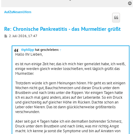
AufZuNeuenUfern
c
Re: Chronische Pankreatitis - das Murmeltier grüßt
B
2. Juli 2026, 17:47
e
i
t
thphilipp
hat geschrieben:
↑
r
Hallo Ihr Lieben,
a
g
es ist nun einige Zeit her, das ich mich hier gemeldet habe, ich weiß,
einige werden gleich wieder losschießen, weil täglich grüßt das
Murmeltier.
Trotzdem würde ich gern Meinungen hören. Mir geht es seit einigen
Wochen nicht gut, Bauchschmerzen und dieser Druck unter dem
Brustbein und nach links unter die Rippen. Vor einigen Tagen hatte
ich es auch mal ganz anders, alles auf der Leberseite. So ein Druck
und gleichzeitig auf gleicher Höhe im Rücken. Dachte schon an
Leber oder Nieren. Das ist dann glücklicherweise größtenteils
verschwunden.
Aber seit gut 4 Tagen habe ich ein dermaßen bohrender Schmerz,
Druck unter dem Brustbein und nach links, was mir richtig Angst
macht. Ich kenne ja sonst die Symptome und bin auf Anraten von