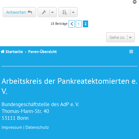
c
Antworten
1
2
18 Beiträge
Vorherige
Gehe zu
Startseite
Foren-Übersicht
Arbeitskreis der Pankreatektomierten e.
V.
Bundesgeschäftstelle des AdP e. V.
Thomas-Mann-Str. 40
53111 Bonn
Impressum
|
Datenschutz