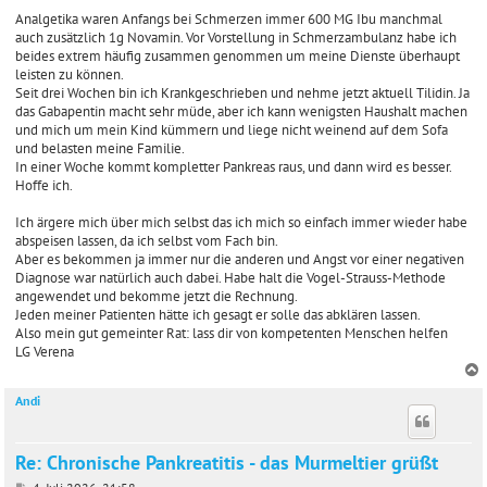
Analgetika waren Anfangs bei Schmerzen immer 600 MG Ibu manchmal
auch zusätzlich 1g Novamin. Vor Vorstellung in Schmerzambulanz habe ich
beides extrem häufig zusammen genommen um meine Dienste überhaupt
leisten zu können.
Seit drei Wochen bin ich Krankgeschrieben und nehme jetzt aktuell Tilidin. Ja
das Gabapentin macht sehr müde, aber ich kann wenigsten Haushalt machen
und mich um mein Kind kümmern und liege nicht weinend auf dem Sofa
und belasten meine Familie.
In einer Woche kommt kompletter Pankreas raus, und dann wird es besser.
Hoffe ich.
Ich ärgere mich über mich selbst das ich mich so einfach immer wieder habe
abspeisen lassen, da ich selbst vom Fach bin.
Aber es bekommen ja immer nur die anderen und Angst vor einer negativen
Diagnose war natürlich auch dabei. Habe halt die Vogel-Strauss-Methode
angewendet und bekomme jetzt die Rechnung.
Jeden meiner Patienten hätte ich gesagt er solle das abklären lassen.
Also mein gut gemeinter Rat: lass dir von kompetenten Menschen helfen
LG Verena
Andi
c
Re: Chronische Pankreatitis - das Murmeltier grüßt
B