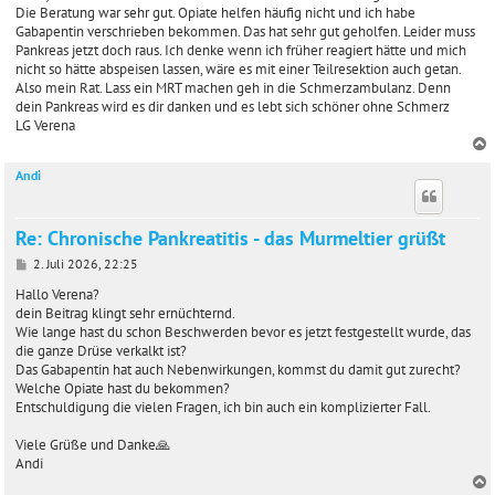
Die Beratung war sehr gut. Opiate helfen häufig nicht und ich habe
Gabapentin verschrieben bekommen. Das hat sehr gut geholfen. Leider muss
Pankreas jetzt doch raus. Ich denke wenn ich früher reagiert hätte und mich
nicht so hätte abspeisen lassen, wäre es mit einer Teilresektion auch getan.
Also mein Rat. Lass ein MRT machen geh in die Schmerzambulanz. Denn
dein Pankreas wird es dir danken und es lebt sich schöner ohne Schmerz
LG Verena
Andi
c
Re: Chronische Pankreatitis - das Murmeltier grüßt
B
2. Juli 2026, 22:25
e
i
Hallo Verena?
t
dein Beitrag klingt sehr ernüchternd.
r
Wie lange hast du schon Beschwerden bevor es jetzt festgestellt wurde, das
a
die ganze Drüse verkalkt ist?
g
Das Gabapentin hat auch Nebenwirkungen, kommst du damit gut zurecht?
Welche Opiate hast du bekommen?
Entschuldigung die vielen Fragen, ich bin auch ein komplizierter Fall.
Viele Grüße und Danke🙏
Andi