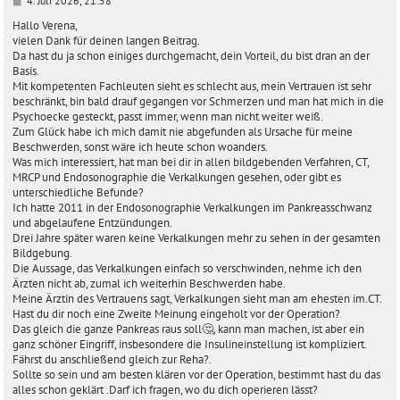
4. Juli 2026, 21:58
e
i
Hallo Verena,
t
vielen Dank für deinen langen Beitrag.
r
Da hast du ja schon einiges durchgemacht, dein Vorteil, du bist dran an der
a
Basis.
g
Mit kompetenten Fachleuten sieht es schlecht aus, mein Vertrauen ist sehr
beschränkt, bin bald drauf gegangen vor Schmerzen und man hat mich in die
Psychoecke gesteckt, passt immer, wenn man nicht weiter weiß.
Zum Glück habe ich mich damit nie abgefunden als Ursache für meine
Beschwerden, sonst wäre ich heute schon woanders.
Was mich interessiert, hat man bei dir in allen bildgebenden Verfahren, CT,
MRCP und Endosonographie die Verkalkungen gesehen, oder gibt es
unterschiedliche Befunde?
Ich hatte 2011 in der Endosonographie Verkalkungen im Pankreasschwanz
und abgelaufene Entzündungen.
Drei Jahre später waren keine Verkalkungen mehr zu sehen in der gesamten
Bildgebung.
Die Aussage, das Verkalkungen einfach so verschwinden, nehme ich den
Ärzten nicht ab, zumal ich weiterhin Beschwerden habe.
Meine Ärztin des Vertrauens sagt, Verkalkungen sieht man am ehesten im.CT.
Hast du dir noch eine Zweite Meinung eingeholt vor der Operation?
Das gleich die ganze Pankreas raus soll🤔, kann man machen, ist aber ein
ganz schöner Eingriff, insbesondere die Insulineinstellung ist kompliziert.
Fährst du anschließend gleich zur Reha?.
Sollte so sein und am besten klären vor der Operation, bestimmt hast du das
alles schon geklärt .Darf ich fragen, wo du dich operieren lässt?