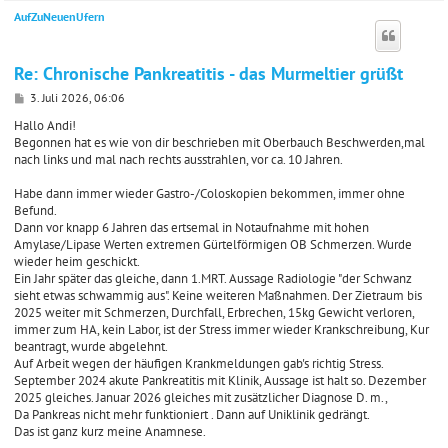
AufZuNeuenUfern
c
Re: Chronische Pankreatitis - das Murmeltier grüßt
B
3. Juli 2026, 06:06
e
i
Hallo Andi!
t
Begonnen hat es wie von dir beschrieben mit Oberbauch Beschwerden,mal
r
nach links und mal nach rechts ausstrahlen, vor ca. 10 Jahren.
a
g
Habe dann immer wieder Gastro-/Coloskopien bekommen, immer ohne
Befund.
Dann vor knapp 6 Jahren das ertsemal in Notaufnahme mit hohen
Amylase/Lipase Werten extremen Gürtelförmigen OB Schmerzen. Wurde
wieder heim geschickt.
Ein Jahr später das gleiche, dann 1.MRT. Aussage Radiologie "der Schwanz
sieht etwas schwammig aus". Keine weiteren Maßnahmen. Der Zietraum bis
2025 weiter mit Schmerzen, Durchfall, Erbrechen, 15kg Gewicht verloren,
immer zum HA, kein Labor, ist der Stress immer wieder Krankschreibung, Kur
beantragt, wurde abgelehnt.
Auf Arbeit wegen der häufigen Krankmeldungen gab's richtig Stress.
September 2024 akute Pankreatitis mit Klinik, Aussage ist halt so. Dezember
2025 gleiches. Januar 2026 gleiches mit zusätzlicher Diagnose D. m.,
Da Pankreas nicht mehr funktioniert . Dann auf Uniklinik gedrängt.
Das ist ganz kurz meine Anamnese.