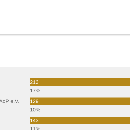
213
17%
AdP e.V.
129
10%
143
11%