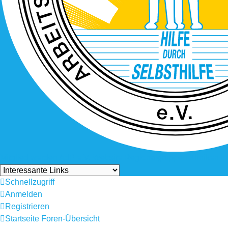
Mitglied werden
AdP e.V. Website
Regionalgruppen
Kliniken
I
Schnellzugriff
Anmelden
Registrieren
Startseite
Foren-Übersicht