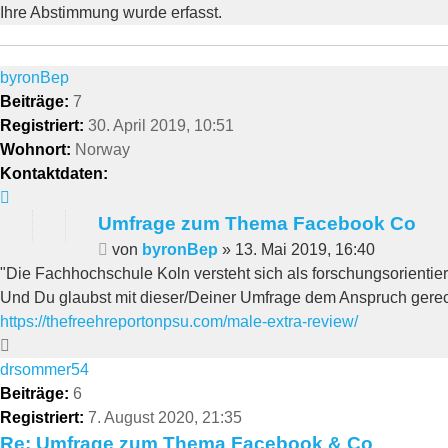
Ihre Abstimmung wurde erfasst.
byronBep
Beiträge:
7
Registriert:
30. April 2019, 10:51
Wohnort:
Norway
Kontaktdaten:
Kontaktdaten
von
Umfrage zum Thema Facebook Co
byronBep
Beitrag
von
byronBep
»
13. Mai 2019, 16:40
"Die Fachhochschule Koln versteht sich als forschungsorienti
Und Du glaubst mit dieser/Deiner Umfrage dem Anspruch gere
https://thefreehreportonpsu.com/male-extra-review/
Nach
oben
drsommer54
Beiträge:
6
Registriert:
7. August 2020, 21:35
Re: Umfrage zum Thema Facebook & Co