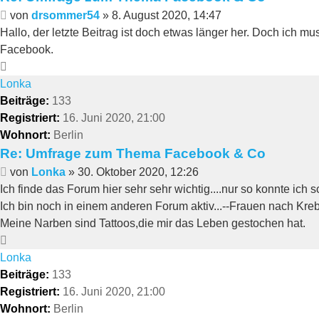
Beitrag
von
drsommer54
»
8. August 2020, 14:47
Hallo, der letzte Beitrag ist doch etwas länger her. Doch ich 
Facebook.
Nach
oben
Lonka
Beiträge:
133
Registriert:
16. Juni 2020, 21:00
Wohnort:
Berlin
Re: Umfrage zum Thema Facebook & Co
Beitrag
von
Lonka
»
30. Oktober 2020, 12:26
Ich finde das Forum hier sehr sehr wichtig....nur so konnte ich 
Ich bin noch in einem anderen Forum aktiv...--Frauen nach Kre
Meine Narben sind Tattoos,die mir das Leben gestochen hat.
Nach
oben
Lonka
Beiträge:
133
Registriert:
16. Juni 2020, 21:00
Wohnort:
Berlin