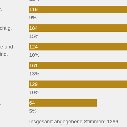
.
119
9%
chtig.
184
15%
be und
124
ind.
10%
161
13%
129
10%
.
64
5%
Insgesamt abgegebene Stimmen:
1266