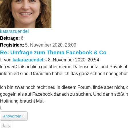
katarazuendel
Beiträge:
6
Registriert:
5. November 2020, 23:09
Re: Umfrage zum Thema Facebook & Co
Beitrag
von
katarazuendel
»
8. November 2020, 20:54
Ich weiß tatsächlich gut über meine Datenschutz- und Privats
informiert sind. Daraufhin habe ich das ganz schnell nachgehol
Ich bin zwar noch recht neu in diesem Forum, finde aber nich
googeln als auf Facebook danach zu suchen. Und dann stößt m
Hoffnung braucht Mut.
Nach
oben
Antworten