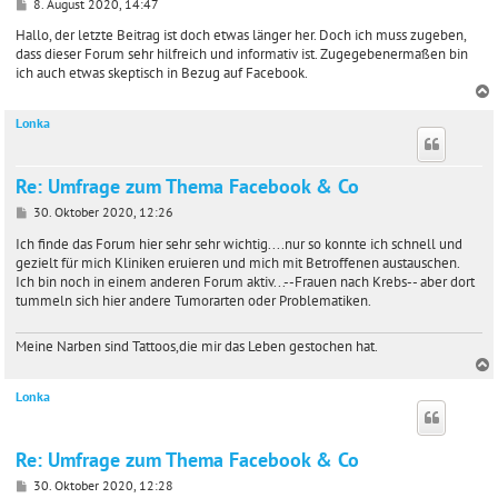
B
8. August 2020, 14:47
e
i
Hallo, der letzte Beitrag ist doch etwas länger her. Doch ich muss zugeben,
t
dass dieser Forum sehr hilfreich und informativ ist. Zugegebenermaßen bin
r
ich auch etwas skeptisch in Bezug auf Facebook.
a
g
Lonka
c
Re: Umfrage zum Thema Facebook & Co
B
30. Oktober 2020, 12:26
e
i
Ich finde das Forum hier sehr sehr wichtig....nur so konnte ich schnell und
t
gezielt für mich Kliniken eruieren und mich mit Betroffenen austauschen.
r
Ich bin noch in einem anderen Forum aktiv...--Frauen nach Krebs-- aber dort
a
tummeln sich hier andere Tumorarten oder Problematiken.
g
Meine Narben sind Tattoos,die mir das Leben gestochen hat.
Lonka
c
Re: Umfrage zum Thema Facebook & Co
B
30. Oktober 2020, 12:28