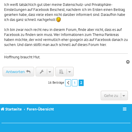
e
i
Ich weiß tatsächlich gut über meine Datenschutz- und Privatsphäre-
t
Einstellungen auf Facebook Bescheid, nachdem ich im Ersten einen Beitrag
r
gesehen habe, dass viele eben nicht darüber informiert sind. Daraufhin habe
a
ich das ganz schnell nachgeholt
g
Ich bin zwar noch recht neu in diesem Forum, finde aber nicht, dass es auf
Facebook zu finden sein muss. Wer Informationen zum Thema Pankreas
haben möchte, der wird vermutlich eher googeln als auf Facebook danach zu
suchen. Und dann stößt man auch schnell auf dieses Forum hier.
Hoffnung braucht Mut.
c
Antworten
1
2
16 Beiträge
Vorherige
Gehe zu
Startseite
Foren-Übersicht