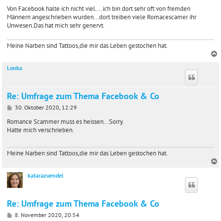
e
i
Von Facebook halte ich nicht viel....ich bin dort sehr oft von fremden
t
Männern angeschrieben wurden...dort treiben viele Romacescamer ihr
r
Unwesen.Das hat mich sehr genervt.
a
g
Meine Narben sind Tattoos,die mir das Leben gestochen hat.
Lonka
c
Re: Umfrage zum Thema Facebook & Co
B
30. Oktober 2020, 12:29
e
i
Romance Scammer muss es heissen...Sorry.
t
Hatte mich verschrieben.
r
a
g
Meine Narben sind Tattoos,die mir das Leben gestochen hat.
katarazuendel
c
Re: Umfrage zum Thema Facebook & Co
B
8. November 2020, 20:54