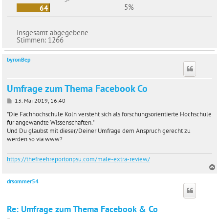
5%
64
Insgesamt abgegebene
Stimmen:
1266
byronBep
Umfrage zum Thema Facebook Co
B
13. Mai 2019, 16:40
e
i
"Die Fachhochschule Koln versteht sich als forschungsorientierte Hochschule
t
fur angewandte Wissenschaften."
r
Und Du glaubst mit dieser/Deiner Umfrage dem Anspruch gerecht zu
a
werden so via www?
g
https://thefreehreportonpsu.com/male-extra-review/
drsommer54
c
Re: Umfrage zum Thema Facebook & Co