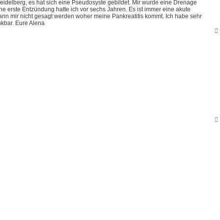
n Heidelberg, es hat sich eine Pseudosyste gebildet. Mir wurde eine Drenage
e erste Entzündung hatte ich vor sechs Jahren. Es ist immer eine akute
ann mir nicht gesagt werden woher meine Pankreatitis kommt. Ich habe sehr
nkbar. Eure Alena