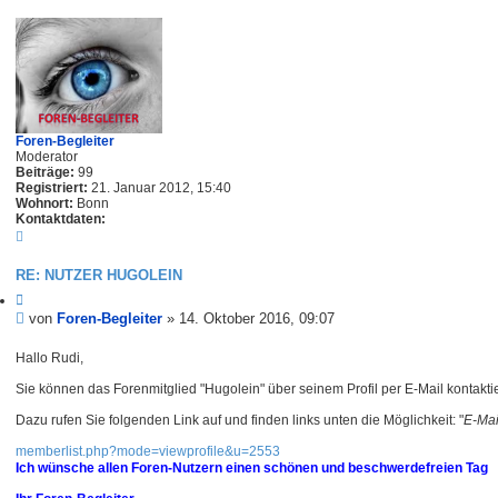
g
Foren-Begleiter
Moderator
Beiträge:
99
Registriert:
21. Januar 2012, 15:40
Wohnort:
Bonn
Kontaktdaten:
K
o
n
RE: NUTZER HUGOLEIN
t
a
Z
k
i
B
von
Foren-Begleiter
»
14. Oktober 2016, 09:07
t
t
e
d
i
i
Hallo Rudi,
a
e
t
t
r
Sie können das Forenmitglied "Hugolein" über seinem Profil per E-Mail kontakti
e
e
r
n
n
a
Dazu rufen Sie folgenden Link auf und finden links unten die Möglichkeit: "
E-Mai
v
g
o
memberlist.php?mode=viewprofile&u=2553
n
F
Ich wünsche allen Foren-Nutzern einen schönen und beschwerdefreien Tag
o
r