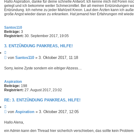
e
Hallo Aspiration, danke für deine schnelle Antwort. Ich kenne mich mit Foren noch
t
r
gelegt und ich bekomme weiter Schmerzmittel. Bei all meinen Entzündungen war 
e
r
Entzündung. Ich nehme zu jeder Mahlzeit Kreon. Laut den Ärzten kann ich auße
n
große Angst wieder daran zu erkranken. Hat jemand hier Erfahrungen mit wieder
a
g
Santos110
Beiträge:
3
Registriert:
30. September 2017, 19:05
3. ENTZÜNDUNG PANKREAS, HILFE!
Z
i
B
von
Santos110
»
3. Oktober 2017, 11:18
t
e
i
i
Sorry, keine Zyste sondern ein eitriger Abzess....
e
t
r
e
r
n
Aspiration
a
Beiträge:
198
g
Registriert:
27. August 2017, 23:02
RE: 3. ENTZÜNDUNG PANKREAS, HILFE!
Z
i
B
von
Aspiration
»
3. Oktober 2017, 12:05
t
e
i
i
Hallo Alena,
e
t
r
ein Admin kann den Thread hier sicherlich verschieben, das sollte kein Problem 
e
r