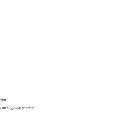
eren.
l an Hugolein senden
"