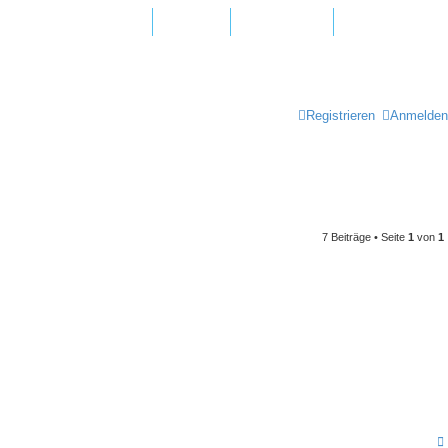
agen und Antworten
Hotline
Newsletter
Registrieren
Anmelden
7 Beiträge • Seite
1
von
1