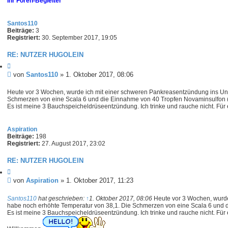
Ihr Foren-Begleiter
e
n
-
Santos110
B
Beiträge:
3
e
Registriert:
30. September 2017, 19:05
g
l
RE: NUTZER HUGOLEIN
e
i
Z
t
i
B
von
Santos110
»
1. Oktober 2017, 08:06
e
t
e
r
i
i
Heute vor 3 Wochen, wurde ich mit einer schweren Pankreasentzündung ins Unik
e
Schmerzen von eine Scala 6 und die Einnahme von 40 Tropfen Novaminsulfon (N
t
r
Es ist meine 3 Bauchspeicheldrüseentzündung. Ich trinke und rauche nicht. Für 
e
r
n
a
g
Aspiration
Beiträge:
198
Registriert:
27. August 2017, 23:02
RE: NUTZER HUGOLEIN
Z
i
B
von
Aspiration
»
1. Oktober 2017, 11:23
t
e
i
i
Santos110
hat geschrieben:
↑
1. Oktober 2017, 08:06
Heute vor 3 Wochen, wurde 
e
habe noch erhöhte Temperatur von 38,1. Die Schmerzen von eine Scala 6 und d
t
r
Es ist meine 3 Bauchspeicheldrüseentzündung. Ich trinke und rauche nicht. Für 
e
r
n
a