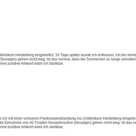
linikum Heidelberg eingeliefert. 10 Tage später wurde ich entlassen. Ich bin im
ovalgin) gehen nicht weg. Ist das normal, dass die Schmerzen so lange anhalte
eine positive Antwort wäre ich dankbar.
ich mit einer schweren Pankreasentzündung ins Uniklinikum Heidelberg eingeliefe
ie Einnahme von 40 Tropfen Novaminsulfon (Novalgin) gehen nicht weg. Ist das n
eine positive Antwort wäre ich dankbar.