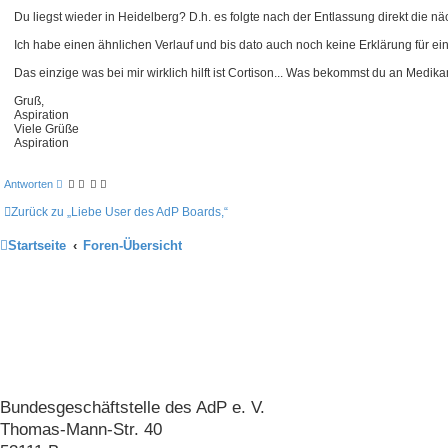
n
a
Du liegst wieder in Heidelberg? D.h. es folgte nach der Entlassung direkt die 
g
Ich habe einen ähnlichen Verlauf und bis dato auch noch keine Erklärung für ei
Das einzige was bei mir wirklich hilft ist Cortison... Was bekommst du an Me
Gruß,
Aspiration
Viele Grüße
Aspiration
Antworten
Zurück zu „Liebe User des AdP Boards,“
Startseite
Foren-Übersicht
Arbeitskreis der Pankreatektomierten
e. V.
Bundesgeschäftstelle des AdP e. V.
Thomas-Mann-Str. 40