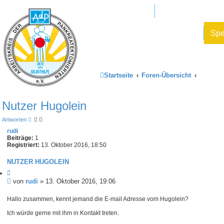
Mitglied werden
AdP e.V. Website
Datenschutz und Forenregeln
Sp
Startseite
Foren-Übersicht
Nutzer Hugolein
Antworten
rudi
Beiträge:
1
Registriert:
13. Oktober 2016, 18:50
NUTZER HUGOLEIN
Z
i
B
von
rudi
»
13. Oktober 2016, 19:06
t
e
i
i
Hallo zusammen, kennt jemand die E-mail Adresse vom Hugolein?
e
t
r
Ich würde gerne mit ihm in Kontakt treten.
e
r
n
a