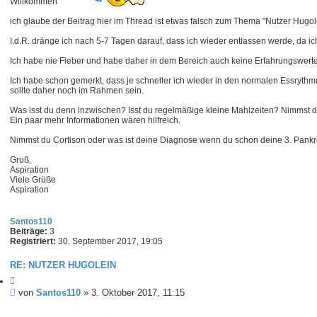
Willkommen
g
ich glaube der Beitrag hier im Thread ist etwas falsch zum Thema "Nutzer Hugol
I.d.R. dränge ich nach 5-7 Tagen darauf, dass ich wieder entlassen werde, da 
Ich habe nie Fieber und habe daher in dem Bereich auch keine Erfahrungswerte
Ich habe schon gemerkt, dass je schneller ich wieder in den normalen Essrythm
sollte daher noch im Rahmen sein.
Was isst du denn inzwischen? Isst du regelmäßige kleine Mahlzeiten? Nimmst 
Ein paar mehr Informationen wären hilfreich.
Nimmst du Cortison oder was ist deine Diagnose wenn du schon deine 3. Pankre
Gruß,
Aspiration
Viele Grüße
Aspiration
Santos110
Beiträge:
3
Registriert:
30. September 2017, 19:05
RE: NUTZER HUGOLEIN
Z
i
B
von
Santos110
»
3. Oktober 2017, 11:15
t
e
i
i