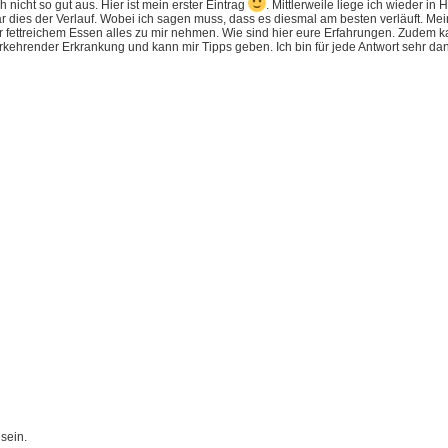
 nicht so gut aus. Hier ist mein erster Eintrag
. Mittlerweile liege ich wieder i
dies der Verlauf. Wobei ich sagen muss, dass es diesmal am besten verläuft. Mein
r fettreichem Essen alles zu mir nehmen. Wie sind hier eure Erfahrungen. Zudem k
kehrender Erkrankung und kann mir Tipps geben. Ich bin für jede Antwort sehr da
sein.