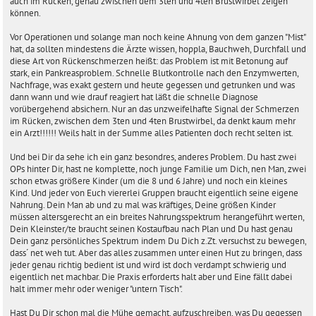
auch im Rücken, genau zwischen dem 3ten und 4ten Brustwirbel zeigen
können.
Vor Operationen und solange man noch keine Ahnung von dem ganzen "Mist"
hat, da sollten mindestens die Ärzte wissen, hoppla, Bauchweh, Durchfall und
diese Art von Rückenschmerzen heißt: das Problem ist mit Betonung auf
stark, ein Pankreasproblem. Schnelle Blutkontrolle nach den Enzymwerten,
Nachfrage, was exakt gestern und heute gegessen und getrunken und was
dann wann und wie drauf reagiert hat läßt die schnelle Diagnose
vorübergehend absichern. Nur an das unzweifelhafte Signal der Schmerzen
im Rücken, zwischen dem 3ten und 4ten Brustwirbel, da denkt kaum mehr
ein Arzt!!!!!! Weils halt in der Summe alles Patienten doch recht selten ist.
Und bei Dir da sehe ich ein ganz besondres, anderes Problem. Du hast zwei
OPs hinter Dir, hast ne komplette, noch junge Familie um Dich, nen Man, zwei
schon etwas größere Kinder (um die 8 und 6 Jahre) und noch ein kleines
Kind. Und jeder von Euch viererlei Gruppen braucht eigentlich seine eigene
Nahrung. Dein Man ab und zu mal was kräftiges, Deine größen Kinder
müssen altersgerecht an ein breites Nahrungsspektrum herangeführt werten,
Dein Kleinster/te braucht seinen Kostaufbau nach Plan und Du hast genau
Dein ganz persönliches Spektrum indem Du Dich z.Zt. versuchst zu bewegen,
dass´ net weh tut. Aber das alles zusammen unter einen Hut zu bringen, dass
jeder genau richtig bedient ist und wird ist doch verdampt schwierig und
eigentlich net machbar. Die Praxis erforderts halt aber und Eine fällt dabei
halt immer mehr oder weniger "untern Tisch".
Hast Du Dir schon mal die Mühe gemacht, aufzuschreiben, was Du gegessen