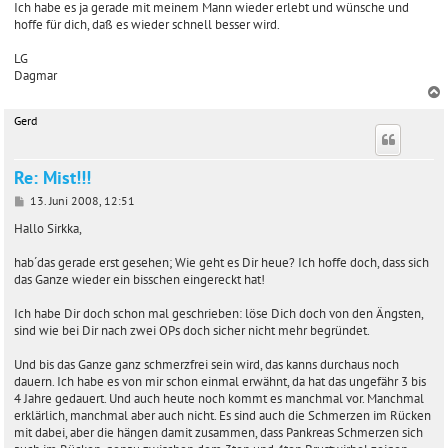
Ich habe es ja gerade mit meinem Mann wieder erlebt und wünsche und
hoffe für dich, daß es wieder schnell besser wird.
LG
Dagmar
Gerd
c
Re: Mist!!!
B
13. Juni 2008, 12:51
e
i
Hallo Sirkka,
t
r
hab´das gerade erst gesehen; Wie geht es Dir heue? Ich hoffe doch, dass sich
a
das Ganze wieder ein bisschen eingereckt hat!
g
Ich habe Dir doch schon mal geschrieben: löse Dich doch von den Ängsten,
sind wie bei Dir nach zwei OPs doch sicher nicht mehr begründet.
Und bis das Ganze ganz schmerzfrei sein wird, das kanns durchaus noch
dauern. Ich habe es von mir schon einmal erwähnt, da hat das ungefähr 3 bis
4 Jahre gedauert. Und auch heute noch kommt es manchmal vor. Manchmal
erklärlich, manchmal aber auch nicht. Es sind auch die Schmerzen im Rücken
mit dabei, aber die hängen damit zusammen, dass Pankreas Schmerzen sich