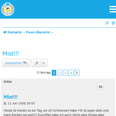
Startseite
Foren-Übersicht
Mist!!!
Antworten
1
2
3
4
33 Beiträge
Nächste
Sirkka
Mist!!!
B
12. Juni 2008, 08:05
e
i
Heute ist wieder so ein Tag, wo ich Schmerzen habe. Mir ist super übel und
t
mein Rücken tut weh!!! Durchfall habe ich auch. Nicht ganz flüssig aber