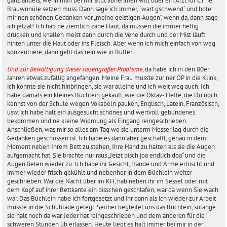
ganz anders, wenn man bei mir Blut abnehmen will oder ein Arzt für CT ne
Brauwnnüle setzen muss. Dann sage ich immer, `wart gschwend´ und hole
mir nen schönen Gedanken vor „meine geistigen Augen“, wenn da, dann sage
ich jetzat! Ich hab ne ziemlich zähe Haut, da müssen die immer heftig
drücken und knallen meist dann durch die Vene durch und der Mist läuft
hinten unter die Haut oder ins Fleisch. Aber wenn ich mich einfach von weg
konzentriere, dann geht das rein wie in Butter.
Und zur Bewältigung dieser riesengroßer Probleme
, da habe ich in den 80er
Jahren etwas zufällig angefangen. Meine Frau musste zur ner OP in die Klink,
ich konnte sie nicht hinbringen, sie war alleine und ich weit weg auch. Ich
habe damals ein kleines Büchlein gekauft, wie die Oktav- Hefte, die Du noch
kennst von der Schule wegen Vokabeln pauken, Englisch, Latein, Französisch,
usw. ich habe halt ein ausgesucht schönes und wertvoll gebundenes
bekommen und ne kleine Widmung als Eingang reingeschrieben.
Anschließen, was mir so alles am Tag wo sie unterm Messer lag durch die
Gedanken geschossen ist. Ich habe es dann aber geschafft, genau in dem
Moment neben Ihrem Bett zu stehen, Ihre Hand zu halten als sie die Augen
aufgemacht hat. Sie brachte nur raus „Jetzt bisch joa endlich doa“ und die
Augen fielen wieder zu. Ich habe ihr Gesicht, Hände und Arme erfrischt und
immer wieder frisch gekühlt und nebenher in dem Büchlein weiter
geschrieben. War die Nacht über im KH, hab neben ihr im Sessel oder mit
dem Kopf auf ihrer Bettkante ein bisschen geschlafen, war da wenn Sie wach
war. Das Büchlein habe ich fortgesetzt und ihr dann als ich wieder zur Arbeit
musste in die Schublade gelegt. Seither begleitet uns das Büchlein, solange
sie halt noch da war. Jeder hat reingeschrieben und dem anderen für die
schweren Stunden üb erlassen. Heute liegt es halt immer bei mir in der