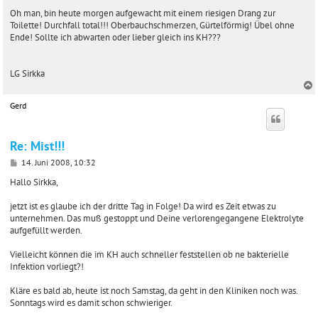
e
i
Oh man, bin heute morgen aufgewacht mit einem riesigen Drang zur
t
Toilette! Durchfall total!!! Oberbauchschmerzen, Gürtelförmig! Übel ohne
r
Ende! Sollte ich abwarten oder lieber gleich ins KH???
a
g
LG Sirkka
Gerd
c
Re: Mist!!!
B
14. Juni 2008, 10:32
e
i
Hallo Sirkka,
t
r
jetzt ist es glaube ich der dritte Tag in Folge! Da wird es Zeit etwas zu
a
unternehmen. Das muß gestoppt und Deine verlorengegangene Elektrolyte
g
aufgefüllt werden.
Vielleicht können die im KH auch schneller feststellen ob ne bakterielle
Infektion vorliegt?!
Kläre es bald ab, heute ist noch Samstag, da geht in den Kliniken noch was.
Sonntags wird es damit schon schwieriger.