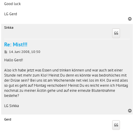
Good luck
LG Gerd
Sirkka
c
Re: Mist!!!
B
14. Juni 2008, 10:50
e
i
Hallo Gerd!
t
r
Also ich habe jetzt was Essen und trinken können und war auch seit einer
a
Stunde net mehr zum Klo! Meinst Du denn es könnte was bedrohliches mit
g
der Drüse sein? Bei uns ist am Wochenende net viel los im KH. Da wird alles
so gut es geht auf Montag verschoben! Meinst Du es reicht wenn ich Montag
nochmal zu meiner Ärztin gehe und auf eine erneute Blutentnahme
bestehe?
LG Sirkka
Gerd
c