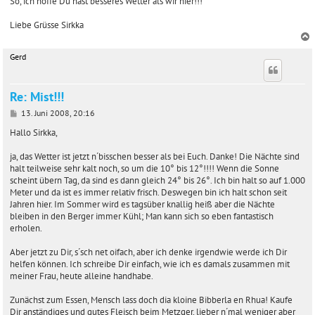
So, ich hoffe Du hast besseres Wetter als wir hier!!!
Liebe Grüsse Sirkka
Gerd
c
Re: Mist!!!
B
13. Juni 2008, 20:16
e
i
Hallo Sirkka,
t
r
ja, das Wetter ist jetzt n´bisschen besser als bei Euch. Danke! Die Nächte sind
a
halt teilweise sehr kalt noch, so um die 10° bis 12°!!!! Wenn die Sonne
g
scheint übern Tag, da sind es dann gleich 24° bis 26°. Ich bin halt so auf 1.000
Meter und da ist es immer relativ frisch. Deswegen bin ich halt schon seit
Jahren hier. Im Sommer wird es tagsüber knallig heiß aber die Nächte
bleiben in den Berger immer Kühl; Man kann sich so eben fantastisch
erholen.
Aber jetzt zu Dir, s´sch net oifach, aber ich denke irgendwie werde ich Dir
helfen können. Ich schreibe Dir einfach, wie ich es damals zusammen mit
meiner Frau, heute alleine handhabe.
Zunächst zum Essen, Mensch lass doch dia kloine Bibberla en Rhua! Kaufe
Dir anständiges und gutes Fleisch beim Metzger, lieber n´mal weniger aber