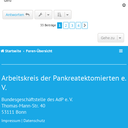
Gerd
c
Antworten
1
2
3
4
33 Beiträge
Nächste
Gehe zu
Startseite
Foren-Übersicht
Arbeitskreis der Pankreatektomierten e.
V.
Bundesgeschäftstelle des AdP e. V.
Thomas-Mann-Str. 40
53111 Bonn
Impressum
|
Datenschutz