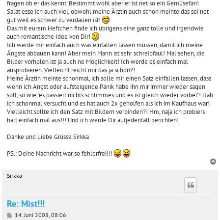
fragen ob er das kennt. Bestimmt wohl aber er ist net so ein Gemüsefan!
Salat esse ich auch viel, obwohl meine Ärztin auch schon meinte das sei net
gut weil es schwer zu verdauen ist!
Das mit eurem Heftchen finde ich übrigens eine ganz tolle und irgendwie
auch romantische Idee von Dir!
Ich werde mir einfach auch was einfallen lassen müssen, damit ich meine
Ängste abbauen kann! Aber mein Mann ist sehr schreibfaul! Mal sehen, die
Bilder vorholen ist ja auch ne Möglichkeit! Ich werde es einfach mal
ausprobieren. Vielleicht reicht mir das ja schon?!
Meine Ärztin meinte schonmal, ich solle mir einen Satz einfallen lassen, dass
wenn ich Angst oder aufsteigende Panik habe ihn mir immer wieder sagen
soll, so wie "es passiert nichts schlimmes und es ist gleich wieder vorbei"! Hab
ich schonmal versucht und es hat auch 2x geholfen als ich im Kaufhaus war!
Vielleicht sollte ich den Satz mit Bildern verbinden?! Hm, naja ich probiers
halt einfach mal aus!!! Und ich werde Dir aufjedenfall berichten!
Danke und Liebe Grüsse Sirkka
PS.: Deine Nachricht war so fehlerfrei!!!
Sirkka
c
Re: Mist!!!
B
14. Juni 2008, 08:06