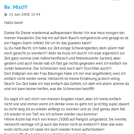
Re: Mist!!!
B
13. Juni 2008, 15:54
e
i
Hallo Gerd!
t
r
Danke für Deine wiedermal aufbauenden Worte! Ich war heut morgen bei
a
meiner Hausärztin. Die hat mir auf dem Bauch rumgedrückt und gesagt es ist
g
ein Magen-Darm-Infekt! Ob ich ihr das glauben kann?
Ja, Du hast Recht. Ich habe zur Zeit einige Schwierigkeiten, dem allem hier
noch gerecht zu werden!!! Aber da muss ich durch! Ich esse eigentlich zur
Zeit ganz normal (viel Hähnchenfleisch und fettreduzierte Sachen) aber
gestern und auch heute hab ich fast gar nichts gegessen weil ich einfach nix
runter bekomme. Die Schmerzen sind noch da!!! Durchfall auch!!!
Den Diätplan von der Frau Bäumges habe ich mir mal angefordert, weil ich
einfach nicht weiter weiss. Vielleicht ist meine Ernährung ja doch völlig
falsch! Zur Zeit habe ich halt einfach das Gefühl, ich steh mit allem alleine da
und mir kann keiner helfen, was die Schmerzen betrifft!
Du sagst ich soll mich von meinen Ängsten lösen, aber ich weiss einfach
nicht wie und immer wenn ich denke wow es geht mir ja richtig super, dauert
es nicht lang bis es wieder anfängt zu zwicken und so. Und genau dann fall
ich wieder in ein Tief, wo ich schwer wieder raus komme!
Meine Ärztin hat mich von Kreon 25000 auf Pangrol umgestellt. Sie meinte,
vielleicht vertrage ich ja auch das Kreon nicht so wirklich!!! Aber das wars
wohl nicht und ich lasse mir auch wieder Kreon aufschreiben!