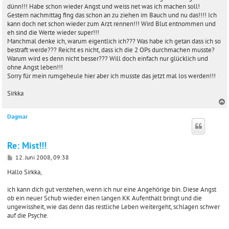
r
dünn!!! Habe schon wieder Angst und weiss net was ich machen soll!
a
Gestern nachmittag fing das schon an zu ziehen im Bauch und nu das!!!! Ich
g
kann doch net schon wieder zum Arzt rennen!!! Wird Blut entnommen und
eh sind die Werte wieder super!!!
Manchmal denke ich, warum eigentlich ich??? Was habe ich getan dass ich so
bestraft werde??? Reicht es nicht, dass ich die 2 OPs durchmachen musste?
Warum wird es denn nicht besser??? Will doch einfach nur glücklich und
ohne Angst leben!!!
Sorry für mein rumgeheule hier aber ich musste das jetzt mal los werden!!!
Sirkka
Dagmar
c
Re: Mist!!!
B
12. Juni 2008, 09:38
e
i
Hallo Sirkka,
t
r
ich kann dich gut verstehen, wenn ich nur eine Angehörige bin. Diese Angst
a
ob ein neuer Schub wieder einen langen KK Aufenthalt bringt und die
g
ungewissheit, wie das denn das restliche Leben weitergeht, schlagen schwer
auf die Psyche.