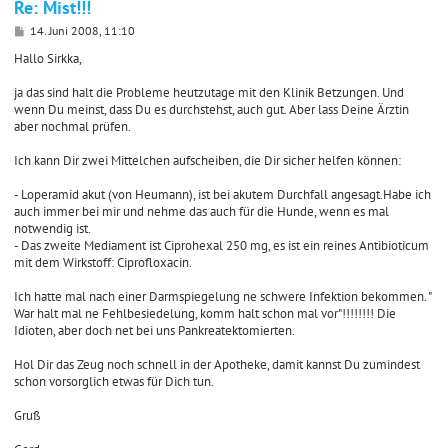
Re: Mist!!!
B
14. Juni 2008, 11:10
e
i
Hallo Sirkka,
t
r
ja das sind halt die Probleme heutzutage mit den Klinik Betzungen. Und
a
wenn Du meinst, dass Du es durchstehst, auch gut. Aber lass Deine Ärztin
g
aber nochmal prüfen.
Ich kann Dir zwei Mittelchen aufscheiben, die Dir sicher helfen können:
- Loperamid akut (von Heumann), ist bei akutem Durchfall angesagt.Habe ich
auch immer bei mir und nehme das auch für die Hunde, wenn es mal
notwendig ist.
- Das zweite Mediament ist Ciprohexal 250 mg, es ist ein reines Antibioticum
mit dem Wirkstoff: Ciprofloxacin.
Ich hatte mal nach einer Darmspiegelung ne schwere Infektion bekommen. "
War halt mal ne Fehlbesiedelung, komm halt schon mal vor"!!!!!!!! Die
Idioten, aber doch net bei uns Pankreatektomierten.
Hol Dir das Zeug noch schnell in der Apotheke, damit kannst Du zumindest
schon vorsorglich etwas für Dich tun.
Gruß