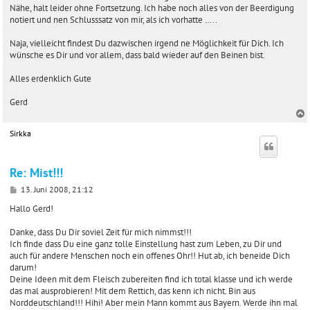
Nähe, halt leider ohne Fortsetzung. Ich habe noch alles von der Beerdigung
notiert und nen Schlusssatz von mir, als ich vorhatte …..
Naja, vielleicht findest Du dazwischen irgend ne Möglichkeit für Dich. Ich
wünsche es Dir und vor allem, dass bald wieder auf den Beinen bist.
Alles erdenklich Gute
Gerd
Sirkka
c
Re: Mist!!!
B
13. Juni 2008, 21:12
e
i
Hallo Gerd!
t
r
Danke, dass Du Dir soviel Zeit für mich nimmst!!!
a
Ich finde dass Du eine ganz tolle Einstellung hast zum Leben, zu Dir und
g
auch für andere Menschen noch ein offenes Ohr!! Hut ab, ich beneide Dich
darum!
Deine Ideen mit dem Fleisch zubereiten find ich total klasse und ich werde
das mal ausprobieren! Mit dem Rettich, das kenn ich nicht. Bin aus
Norddeutschland!!! Hihi! Aber mein Mann kommt aus Bayern. Werde ihn mal