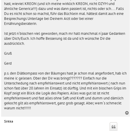
hast, wieviel KREON (und ich meine wirklich KREON, nicht OZYM und
ähnliche Generica!!!) dazu und was dann passiert ist, nichts oder sch.... Falls
Du es nicht schon so machst, führ das Büchlein mal. hättest damit auch eine
Besprechungs Unterlage bei Deinem Arzt oder bei einer
Ernährungsberaterin.
Ist jetzt n´bisschen viel geworden, mach mr halt manchmal n´paar Gedanken
über Dich/Euch. Ich hoffe Besserung ist da und ich wünsche Dir die
ausdrücklich.
Gruß
Gerd
p.s. den Diätkompass von der Bäumges hast je schon mal angefordert, hab ich
meine ic gelesen. Ober der Dir was bringt??????? Einfach nur die
Unterschedung nach empfehlenswert und nicht empfehlenswert ( nach nun
schon fast über 20 Jahren im Einsatz) ist dürftig. Und mit ein bisschen Grips im
Kopf zeigt ein Blick die Logik des Papiers. Alles was gut ist ist nicht
empfehlenswert und fast alles ohne Saft und Kraft und dumm und dämlich
gekocht gilt als empfehlenswert, ganz grob gesagt. Aber, wem´s schmeckt
warum nicht!!!!!!
Sirkka
c