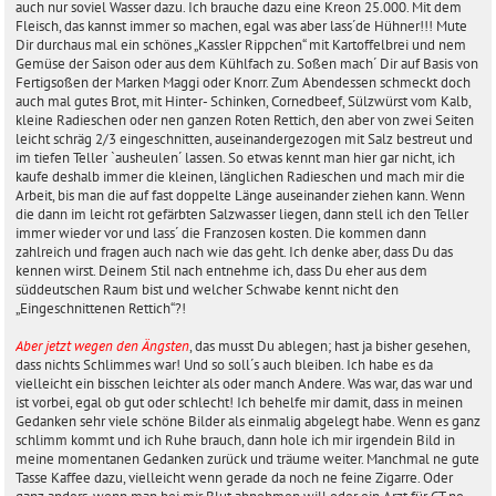
auch nur soviel Wasser dazu. Ich brauche dazu eine Kreon 25.000. Mit dem
Fleisch, das kannst immer so machen, egal was aber lass´de Hühner!!! Mute
Dir durchaus mal ein schönes „Kassler Rippchen“ mit Kartoffelbrei und nem
Gemüse der Saison oder aus dem Kühlfach zu. Soßen mach´ Dir auf Basis von
Fertigsoßen der Marken Maggi oder Knorr. Zum Abendessen schmeckt doch
auch mal gutes Brot, mit Hinter- Schinken, Cornedbeef, Sülzwürst vom Kalb,
kleine Radieschen oder nen ganzen Roten Rettich, den aber von zwei Seiten
leicht schräg 2/3 eingeschnitten, auseinandergezogen mit Salz bestreut und
im tiefen Teller `ausheulen´ lassen. So etwas kennt man hier gar nicht, ich
kaufe deshalb immer die kleinen, länglichen Radieschen und mach mir die
Arbeit, bis man die auf fast doppelte Länge auseinander ziehen kann. Wenn
die dann im leicht rot gefärbten Salzwasser liegen, dann stell ich den Teller
immer wieder vor und lass´ die Franzosen kosten. Die kommen dann
zahlreich und fragen auch nach wie das geht. Ich denke aber, dass Du das
kennen wirst. Deinem Stil nach entnehme ich, dass Du eher aus dem
süddeutschen Raum bist und welcher Schwabe kennt nicht den
„Eingeschnittenen Rettich“?!
Aber jetzt wegen den Ängsten
, das musst Du ablegen; hast ja bisher gesehen,
dass nichts Schlimmes war! Und so soll´s auch bleiben. Ich habe es da
vielleicht ein bisschen leichter als oder manch Andere. Was war, das war und
ist vorbei, egal ob gut oder schlecht! Ich behelfe mir damit, dass in meinen
Gedanken sehr viele schöne Bilder als einmalig abgelegt habe. Wenn es ganz
schlimm kommt und ich Ruhe brauch, dann hole ich mir irgendein Bild in
meine momentanen Gedanken zurück und träume weiter. Manchmal ne gute
Tasse Kaffee dazu, vielleicht wenn gerade da noch ne feine Zigarre. Oder