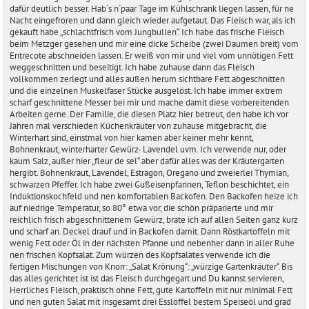
dafür deutlich besser. Hab´s n´paar Tage im Kühlschrank liegen lassen, für ne
Nacht eingefroren und dann gleich wieder aufgetaut. Das Fleisch war, als ich
gekauft habe „schlachtfrisch vom Jungbullen“. Ich habe das frische Fleisch
beim Metzger gesehen und mir eine dicke Scheibe (zwei Daumen breit) vom
Entrecote abschneiden lassen. Er weiß von mir und viel vom unnötigen Fett
weggeschnitten und beseitigt. Ich habe zuhause dann das Fleisch
vollkommen zerlegt und alles außen herum sichtbare Fett abgeschnitten
und die einzelnen Muskelfaser Stücke ausgelöst. Ich habe immer extrem
scharf geschnittene Messer bei mir und mache damit diese vorbereitenden
Arbeiten gerne. Der Familie, die diesen Platz hier betreut, den habe ich vor
Jahren mal verschieden Küchenkräuter von zuhause mitgebracht, die
Winterhart sind, einstmal von hier kamen aber keiner mehr kennt,
Bohnenkraut, winterharter Gewürz- Lavendel uvm. Ich verwende nur, oder
kaum Salz, außer hier „fleur de sel“ aber dafür alles was der Kräutergarten
hergibt. Bohnenkraut, Lavendel, Estragon, Oregano und zweierlei Thymian,
schwarzen Pfeffer. Ich habe zwei Gußeisenpfannen, Teflon beschichtet, ein
Induktionskochfeld und nen komfortablen Backofen. Den Backofen heize ich
auf niedrige Temperatur, so 80° etwa vor, die schön präparierte und mir
reichlich frisch abgeschnittenem Gewürz, brate ich auf allen Seiten ganz kurz
und scharf an. Deckel drauf und in Backofen damit. Dann Röstkartoffeln mit
wenig Fett oder Öl in der nächsten Pfanne und nebenher dann in aller Ruhe
nen frischen Kopfsalat. Zum würzen des Kopfsalates verwende ich die
fertigen Mischungen von Knorr: „Salat Krönung“: „würzige Gartenkräuter“. Bis
das alles gerichtet ist ist das Fleisch durchgegart und Du kannst servieren,
Herrliches Fleisch, praktisch ohne Fett, gute Kartoffeln mit nur minimal Fett
und nen guten Salat mit insgesamt drei Esslöffel bestem Speiseöl und grad