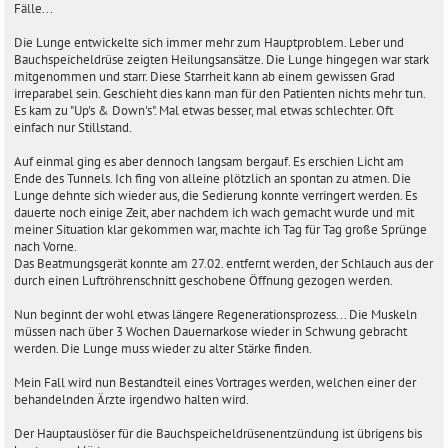
Fälle...
Die Lunge entwickelte sich immer mehr zum Hauptproblem. Leber und
Bauchspeicheldrüse zeigten Heilungsansätze. Die Lunge hingegen war stark
mitgenommen und starr. Diese Starrheit kann ab einem gewissen Grad
irreparabel sein. Geschieht dies kann man für den Patienten nichts mehr tun.
Es kam zu "Up's & Down's". Mal etwas besser, mal etwas schlechter. Oft
einfach nur Stillstand.
Auf einmal ging es aber dennoch langsam bergauf. Es erschien Licht am
Ende des Tunnels. Ich fing von alleine plötzlich an spontan zu atmen. Die
Lunge dehnte sich wieder aus, die Sedierung konnte verringert werden. Es
dauerte noch einige Zeit, aber nachdem ich wach gemacht wurde und mit
meiner Situation klar gekommen war, machte ich Tag für Tag große Sprünge
nach Vorne.
Das Beatmungsgerät konnte am 27.02. entfernt werden, der Schlauch aus der
durch einen Luftröhrenschnitt geschobene Öffnung gezogen werden.
Nun beginnt der wohl etwas längere Regenerationsprozess... Die Muskeln
müssen nach über 3 Wochen Dauernarkose wieder in Schwung gebracht
werden. Die Lunge muss wieder zu alter Stärke finden.
Mein Fall wird nun Bestandteil eines Vortrages werden, welchen einer der
behandelnden Ärzte irgendwo halten wird.
Der Hauptauslöser für die Bauchspeicheldrüsenentzündung ist übrigens bis