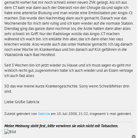
gemacht vorher hat mir noch schnell einen neuen ZVK gelegt. Als ich aus
dem CT kam war dann auch der Oberarzt von der Chirugie da und sagte ich
habe eine arterielle Blutung und man würde eine Embolisation per Angio-Ct
machen. Das wurde den Nachmittag dann auch gemacht. Danach war das
Wochenende für mich sehr ruhig und ich kam wieder auf die normale Station.
Dienstag ging das ganze dann nochmal los, die Ärzte hatten dann aber alles
sehr schnell im Griff. Nur der Radiologe wollte das Angio-CT machen
während ich wach bin. Ich erklärte ihm aber, das ich dann eher hier raus
kriechen würde. Also wurde auch das unter Narkose gemacht. Ich lag danach
noch eine Woche im Krankenhaus und bin danach auf KUr gefahren in die
Vitalisklinik nach Bad Hersfeld.
Seit 3 Wochen bin ich jetzt wieder zu Hause und ich muss sagen es geht mir
wirklich recht gut, zugenommen habe ich auch wieder und an Essen vertrage
ich auch fast alles.
SO das war meine kurze Krankengeschichte. Sorry wenn Schreibfehler drin
sind.
Liebe Grüße Sabricia
Zuletzt geändert von
Sabricia
am 10. Juli 2008, 21:22, insgesamt 1-mal geändert.
Meine Meinung steht fest , bitte verwirren sie mich nicht mit Tatsachen.