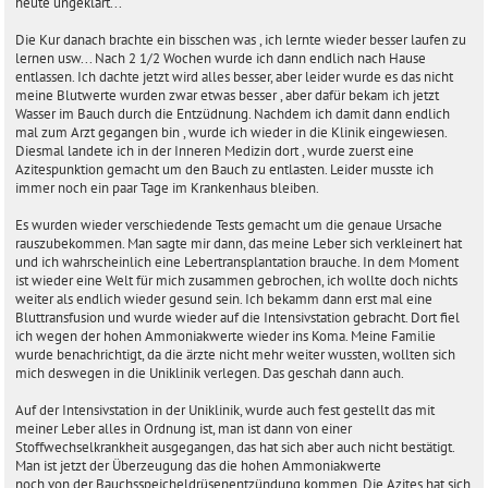
heute ungeklärt...
Die Kur danach brachte ein bisschen was , ich lernte wieder besser laufen zu
lernen usw... Nach 2 1/2 Wochen wurde ich dann endlich nach Hause
entlassen. Ich dachte jetzt wird alles besser, aber leider wurde es das nicht
meine Blutwerte wurden zwar etwas besser , aber dafür bekam ich jetzt
Wasser im Bauch durch die Entzüdnung. Nachdem ich damit dann endlich
mal zum Arzt gegangen bin , wurde ich wieder in die Klinik eingewiesen.
Diesmal landete ich in der Inneren Medizin dort , wurde zuerst eine
Azitespunktion gemacht um den Bauch zu entlasten. Leider musste ich
immer noch ein paar Tage im Krankenhaus bleiben.
Es wurden wieder verschiedende Tests gemacht um die genaue Ursache
rauszubekommen. Man sagte mir dann, das meine Leber sich verkleinert hat
und ich wahrscheinlich eine Lebertransplantation brauche. In dem Moment
ist wieder eine Welt für mich zusammen gebrochen, ich wollte doch nichts
weiter als endlich wieder gesund sein. Ich bekamm dann erst mal eine
Bluttransfusion und wurde wieder auf die Intensivstation gebracht. Dort fiel
ich wegen der hohen Ammoniakwerte wieder ins Koma. Meine Familie
wurde benachrichtigt, da die ärzte nicht mehr weiter wussten, wollten sich
mich deswegen in die Uniklinik verlegen. Das geschah dann auch.
Auf der Intensivstation in der Uniklinik, wurde auch fest gestellt das mit
meiner Leber alles in Ordnung ist, man ist dann von einer
Stoffwechselkrankheit ausgegangen, das hat sich aber auch nicht bestätigt.
Man ist jetzt der Überzeugung das die hohen Ammoniakwerte
noch von der Bauchsspeicheldrüsenentzündung kommen. Die Azites hat sich