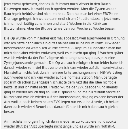
jetzt etwas gebessert, aber es läuft immer noch Wasser in den Bauch.
Deswegen muss ich wohl noch operiert werden. Aber die Zysten an der
Bauchspeicheldrüse sind nicht mehr da. Dort hat man bei einer ERCP eine
Drainage geleget. Ich wurde dann endlich am 24 Juli entlassen, jetzt muss
ich nur noch kräftig zunehmen und alle 2 Wochen in die Klinik zur
Blutabnahme. Aber die Blutwerte werden von Woche zu Woche besser.
Die Op wurde von mir selber erst mal abgesagt, weil alles wieder in Ordnung
war. Ich hatte dann auch ein gutes halbes Jahr Ruhe bis im März 08 wieder
beschwerden da waren. Ich wurde erstmal 6 Tage im KH behalten man hat
mich dann aber wieder entlassen, weil es mir sehr gut ging. 2 Wochen später
war ich wieder da, der Prof. zögerte nicht lange und sagte das jetzt eine
Zystejejunostomie gemacht. Die Op war auch erfolgreich nur leider habe ich
danach wieder sehr viel Blut verloren, ich kam wieder auf die Intensivstation.
Man stellte nichts fest, durch mehrere Untersuchungen, mein HB-Wert stieg
auch wieder und ich kam wieder auf die normale Station. Man überlegte
sogar mich schon zu entlassen, ich sagte dem Arzt das die Idee nicht die
beste ist und ich hatte recht. Freitag wurde der ZVK gezogen und abends
ging es wieder los ich fing an Blut zuspucken und mein Kreislauf sackte ab.
Kurzerhand war ich wieder auf der Intensivstaion, da ging es dann besser der
Arzt wollte noch keinen neuen ZVK legen nur erst eine Arterie, ich bekam
dann auch wieder 4 Beutelblut, danach fühlte ich mich dann auch gleich
besser.
Am nächsten morgen fing ich dann wieder an zu kollabieren und spukte
wieder Blut. Der Arzt überlegte nicht lange und es wurde ein Notfall-CT