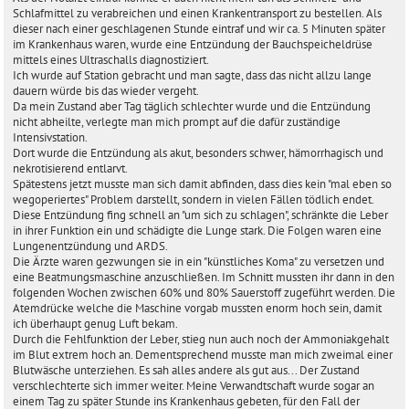
a
Schlafmittel zu verabreichen und einen Krankentransport zu bestellen. Als
g
dieser nach einer geschlagenen Stunde eintraf und wir ca. 5 Minuten später
im Krankenhaus waren, wurde eine Entzündung der Bauchspeicheldrüse
mittels eines Ultraschalls diagnostiziert.
Ich wurde auf Station gebracht und man sagte, dass das nicht allzu lange
dauern würde bis das wieder vergeht.
Da mein Zustand aber Tag täglich schlechter wurde und die Entzündung
nicht abheilte, verlegte man mich prompt auf die dafür zuständige
Intensivstation.
Dort wurde die Entzündung als akut, besonders schwer, hämorrhagisch und
nekrotisierend entlarvt.
Spätestens jetzt musste man sich damit abfinden, dass dies kein "mal eben so
wegoperiertes" Problem darstellt, sondern in vielen Fällen tödlich endet.
Diese Entzündung fing schnell an "um sich zu schlagen", schränkte die Leber
in ihrer Funktion ein und schädigte die Lunge stark. Die Folgen waren eine
Lungenentzündung und ARDS.
Die Ärzte waren gezwungen sie in ein "künstliches Koma" zu versetzen und
eine Beatmungsmaschine anzuschließen. Im Schnitt mussten ihr dann in den
folgenden Wochen zwischen 60% und 80% Sauerstoff zugeführt werden. Die
Atemdrücke welche die Maschine vorgab mussten enorm hoch sein, damit
ich überhaupt genug Luft bekam.
Durch die Fehlfunktion der Leber, stieg nun auch noch der Ammoniakgehalt
im Blut extrem hoch an. Dementsprechend musste man mich zweimal einer
Blutwäsche unterziehen. Es sah alles andere als gut aus... Der Zustand
verschlechterte sich immer weiter. Meine Verwandtschaft wurde sogar an
einem Tag zu später Stunde ins Krankenhaus gebeten, für den Fall der