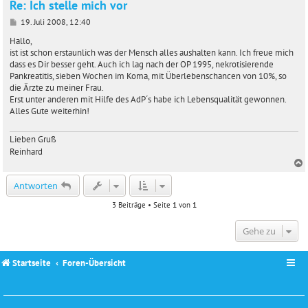
Re: Ich stelle mich vor
B
19. Juli 2008, 12:40
e
i
Hallo,
t
ist ist schon erstaunlich was der Mensch alles aushalten kann. Ich freue mich
r
dass es Dir besser geht. Auch ich lag nach der OP 1995, nekrotisierende
a
Pankreatitis, sieben Wochen im Koma, mit Überlebenschancen von 10%, so
g
die Ärzte zu meiner Frau.
Erst unter anderen mit Hilfe des AdP´s habe ich Lebensqualität gewonnen.
Alles Gute weiterhin!
Lieben Gruß
Reinhard
c
Antworten
3 Beiträge • Seite
1
von
1
Gehe zu
Startseite
Foren-Übersicht