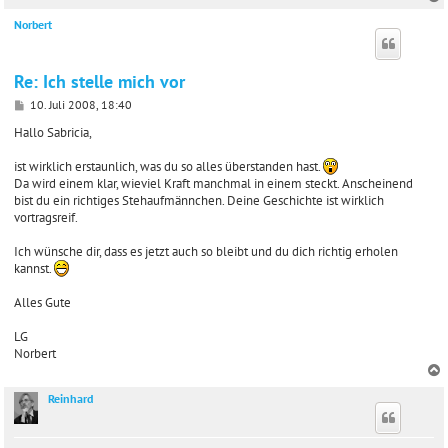
Norbert
c
Re: Ich stelle mich vor
B
10. Juli 2008, 18:40
e
i
Hallo Sabricia,
t
r
ist wirklich erstaunlich, was du so alles überstanden hast.
a
Da wird einem klar, wieviel Kraft manchmal in einem steckt. Anscheinend
g
bist du ein richtiges Stehaufmännchen. Deine Geschichte ist wirklich
vortragsreif.
Ich wünsche dir, dass es jetzt auch so bleibt und du dich richtig erholen
kannst.
Alles Gute
LG
Norbert
Reinhard
c