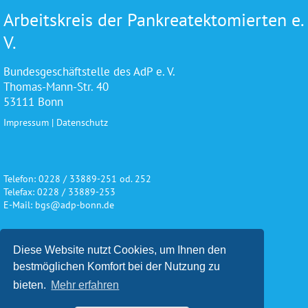
Arbeitskreis der Pankreatektomierten e.
V.
Bundesgeschäftstelle des AdP e. V.
Thomas-Mann-Str. 40
53111 Bonn
Impressum
|
Datenschutz
Telefon: 0228 / 33889-251 od. 252
Telefax: 0228 / 33889-253
E-Mail: bgs@adp-bonn.de
Diese Website nutzt Cookies, um Ihnen den
Wir danken für die freundliche
bestmöglichen Komfort bei der Nutzung zu
Unterstützung und Förderung
bieten.
Mehr erfahren