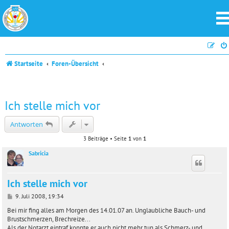
Startseite
Foren-Übersicht
Ich stelle mich vor
Antworten
3 Beiträge • Seite
1
von
1
Sabricia
Ich stelle mich vor
B
9. Juli 2008, 19:34
e
i
Bei mir fing alles am Morgen des 14.01.07 an. Unglaubliche Bauch- und
t
Brustschmerzen, Brechreize...
r
Als der Notarzt eintraf konnte er auch nicht mehr tun als Schmerz- und