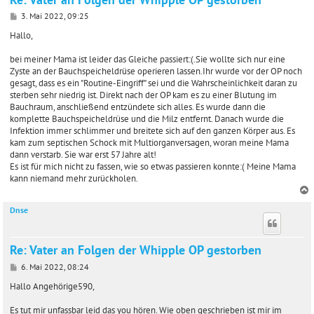
B
3. Mai 2022, 09:25
e
i
Hallo,
t
r
bei meiner Mama ist leider das Gleiche passiert:(.Sie wollte sich nur eine
a
Zyste an der Bauchspeicheldrüse operieren lassen.Ihr wurde vor der OP noch
g
gesagt, dass es ein "Routine-Eingriff" sei und die Wahrscheinlichkeit daran zu
sterben sehr niedrig ist. Direkt nach der OP kam es zu einer Blutung im
Bauchraum, anschließend entzündete sich alles. Es wurde dann die
komplette Bauchspeicheldrüse und die Milz entfernt. Danach wurde die
Infektion immer schlimmer und breitete sich auf den ganzen Körper aus. Es
kam zum septischen Schock mit Multiorganversagen, woran meine Mama
dann verstarb. Sie war erst 57 Jahre alt!
Es ist für mich nicht zu fassen, wie so etwas passieren konnte:( Meine Mama
kann niemand mehr zurückholen.
Dnse
c
Re: Vater an Folgen der Whipple OP gestorben
B
6. Mai 2022, 08:24
e
i
Hallo Angehörige590,
t
r
Es tut mir unfassbar leid das you hören. Wie oben geschrieben ist mir im