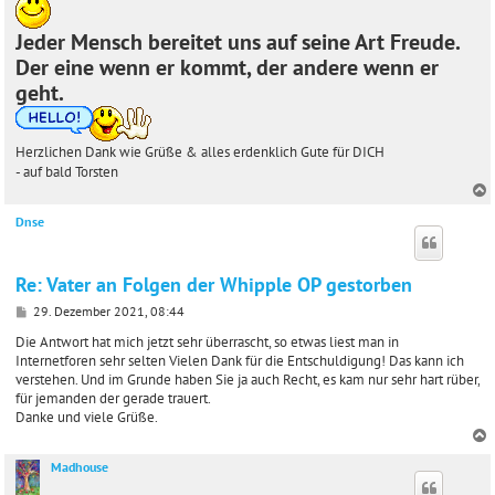
Jeder Mensch bereitet uns auf seine Art Freude.
Der eine wenn er kommt, der andere wenn er
geht.
Herzlichen Dank wie Grüße & alles erdenklich Gute für DICH
- auf bald Torsten
Dnse
c
Re: Vater an Folgen der Whipple OP gestorben
B
29. Dezember 2021, 08:44
e
i
Die Antwort hat mich jetzt sehr überrascht, so etwas liest man in
t
Internetforen sehr selten Vielen Dank für die Entschuldigung! Das kann ich
r
verstehen. Und im Grunde haben Sie ja auch Recht, es kam nur sehr hart rüber,
a
für jemanden der gerade trauert.
g
Danke und viele Grüße.
Madhouse
c