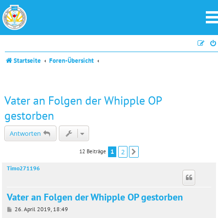
Startseite
Foren-Übersicht
Vater an Folgen der Whipple OP
gestorben
Antworten
1
2
12 Beiträge
Nächste
Timo271196
Vater an Folgen der Whipple OP gestorben
B
26. April 2019, 18:49
e