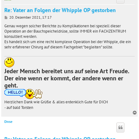
Re: Vater an Folgen der Whipple OP gestorben
B
20. Dezember 2021, 17:17
e
i
Genau wegen solcher Berichte zu Komplikationen bei speziell dieser
t
Operation an der Bauchspeicheldrüse, sollte IMMER ein FACHZENTRUM
r
konsultiert werden.
a
Es handelt sich um eine recht komplexe Operation bei der Whipple, die ein
g
sehr erfahrener Chirurg auf diesem Fachgebiet "begleiten" sollte.
Jeder Mensch bereitet uns auf seine Art Freude.
Der eine wenn er kommt, der andere wenn er
geht.
Herzlichen Dank wie Grüße & alles erdenklich Gute für DICH
- auf bald Torsten
Dnse
c