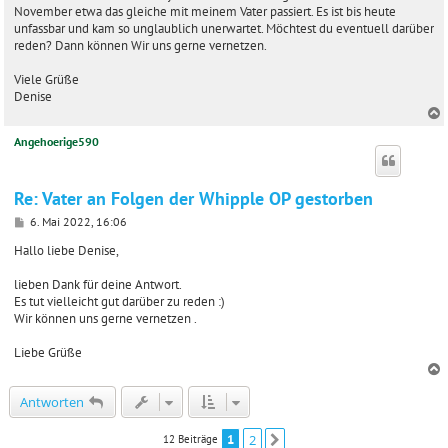
a
November etwa das gleiche mit meinem Vater passiert. Es ist bis heute
g
unfassbar und kam so unglaublich unerwartet. Möchtest du eventuell darüber
reden? Dann können Wir uns gerne vernetzen.
Viele Grüße
Denise
Angehoerige590
c
Re: Vater an Folgen der Whipple OP gestorben
B
6. Mai 2022, 16:06
e
i
Hallo liebe Denise,
t
r
lieben Dank für deine Antwort.
a
Es tut vielleicht gut darüber zu reden :)
g
Wir können uns gerne vernetzen .
Liebe Grüße
c
Antworten
1
2
12 Beiträge
Nächste