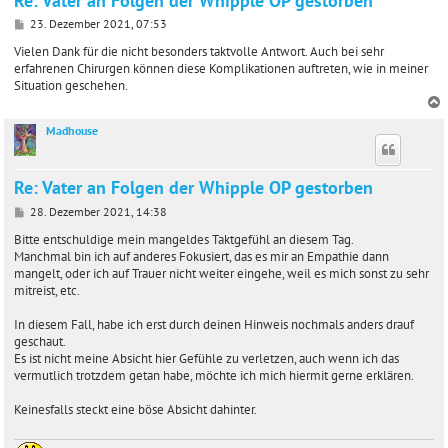
Re: Vater an Folgen der Whipple OP gestorben
B
23. Dezember 2021, 07:53
e
i
Vielen Dank für die nicht besonders taktvolle Antwort. Auch bei sehr
t
erfahrenen Chirurgen können diese Komplikationen auftreten, wie in meiner
r
Situation geschehen.
a
g
Madhouse
c
Re: Vater an Folgen der Whipple OP gestorben
B
28. Dezember 2021, 14:38
e
i
Bitte entschuldige mein mangeldes Taktgefühl an diesem Tag.
t
Manchmal bin ich auf anderes Fokusiert, das es mir an Empathie dann
r
mangelt, oder ich auf Trauer nicht weiter eingehe, weil es mich sonst zu sehr
a
mitreist, etc.
g
In diesem Fall, habe ich erst durch deinen Hinweis nochmals anders drauf
geschaut.
Es ist nicht meine Absicht hier Gefühle zu verletzen, auch wenn ich das
vermutlich trotzdem getan habe, möchte ich mich hiermit gerne erklären.
Keinesfalls steckt eine böse Absicht dahinter.