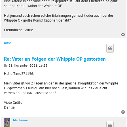
eine Arterie in der Nähe der Milz geplatzt ist. Laut dem Chefarzt eine ganz
seltene Komplikation der Whipple OP.
Hat jemand auch schon solche Erfahrungen gemacht oder auch bei der
Whipple OP große Komplikationen gehabt?
Freundliche Grüße
Dnse
c
Re: Vater an Folgen der Whipple OP gestorben
B
21. November 2021, 16:35
e
i
Hallo Timo271196,
t
r
Mein Vater ist vor 2 Tagen an genau der gleiche. Komplikation der Whipple
a
OP gestorben. Falls du das hier noch liest, können wir uns vielleicht
g
vernetzen und dazu austauschen?
Viele Grüße
Denise
Madhouse
c