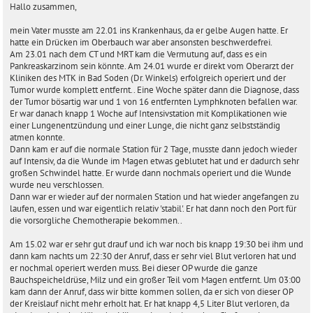
i
Hallo zusammen,
t
r
mein Vater musste am 22.01 ins Krankenhaus, da er gelbe Augen hatte. Er
a
hatte ein Drücken im Oberbauch war aber ansonsten beschwerdefrei.
g
Am 23.01 nach dem CT und MRT kam die Vermutung auf, dass es ein
Pankreaskarzinom sein könnte. Am 24.01 wurde er direkt vom Oberarzt der
Kliniken des MTK in Bad Soden (Dr. Winkels) erfolgreich operiert und der
Tumor wurde komplett entfernt.. Eine Woche später dann die Diagnose, dass
der Tumor bösartig war und 1 von 16 entfernten Lymphknoten befallen war.
Er war danach knapp 1 Woche auf Intensivstation mit Komplikationen wie
einer Lungenentzündung und einer Lunge, die nicht ganz selbstständig
atmen konnte.
Dann kam er auf die normale Station für 2 Tage, musste dann jedoch wieder
auf Intensiv, da die Wunde im Magen etwas geblutet hat und er dadurch sehr
großen Schwindel hatte. Er wurde dann nochmals operiert und die Wunde
wurde neu verschlossen.
Dann war er wieder auf der normalen Station und hat wieder angefangen zu
laufen, essen und war eigentlich relativ 'stabil'. Er hat dann noch den Port für
die vorsorgliche Chemotherapie bekommen..
Am 15.02 war er sehr gut drauf und ich war noch bis knapp 19:30 bei ihm und
dann kam nachts um 22:30 der Anruf, dass er sehr viel Blut verloren hat und
er nochmal operiert werden muss. Bei dieser OP wurde die ganze
Bauchspeicheldrüse, Milz und ein großer Teil vom Magen entfernt. Um 03:00
kam dann der Anruf, dass wir bitte kommen sollen, da er sich von dieser OP
der Kreislauf nicht mehr erholt hat. Er hat knapp 4,5 Liter Blut verloren, da