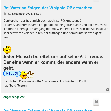
Re: Vater an Folgen der Whipple OP gestorben
B
31. Dezember 2021, 16:19
e
i
Dankeschön das freut mich doch auch als "Rückmeldung".
t
Leider ist anderer Trauer nicht gerade meine große Stärke und doch wünsche
r
ich Ihnen einen guten Umgang hiermit, wie Liebe Menschen, die Sie in dieser
a
sehr schweren Zeit begleiten, gar auffangen und somit unterstützen ganz
g
real.
Jeder Mensch bereitet uns auf seine Art Freude.
Der eine wenn er kommt, der andere wenn er
geht.
Herzlichen Dank wie Grüße & alles erdenklich Gute für DICH
- auf bald Torsten
Angehoerige590
c
Re: Vater an Folgen der Whipple OP gestorben