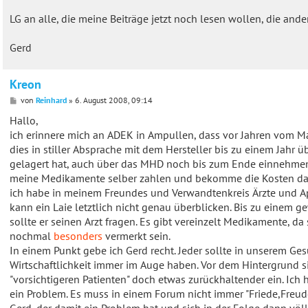
LG an alle, die meine Beiträge jetzt noch lesen wollen, die an
Gerd
Kreon
B
von
Reinhard
»
6. August 2008, 09:14
e
i
Hallo,
t
ich erinnere mich an ADEK in Ampullen, dass vor Jahren vom 
r
a
dies in stiller Absprache mit dem Hersteller bis zu einem Ja
g
gelagert hat, auch über das MHD noch bis zum Ende einnehmen
meine Medikamente selber zahlen und bekomme die Kosten dann
ich habe in meinem Freundes und Verwandtenkreis Ärzte und Apo
kann ein Laie letztlich nicht genau überblicken. Bis zu einem
sollte er seinen Arzt fragen. Es gibt vereinzelt Medikamente, 
nochmal
besonders
vermerkt sein.
In einem Punkt gebe ich Gerd recht. Jeder sollte in unserem 
Wirtschaftlichkeit immer im Auge haben. Vor dem Hintergrund si
"vorsichtigeren Patienten" doch etwas zurückhaltender ein. Ic
ein Problem. Es muss in einem Forum nicht immer "Friede,Freud