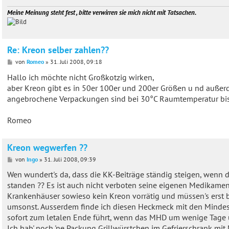
Meine Meinung steht fest , bitte verwirren sie mich nicht mit Tatsachen.
Re: Kreon selber zahlen??
B
von
Romeo
»
31. Juli 2008, 09:18
e
i
Hallo ich möchte nicht Großkotzig wirken,
t
aber Kreon gibt es in 50er 100er und 200er Größen u nd außer
r
a
angebrochene Verpackungen sind bei 30°C Raumtemperatur bis
g
Romeo
Kreon wegwerfen ??
B
von
Ingo
»
31. Juli 2008, 09:39
e
i
Wen wundert's da, dass die KK-Beiträge ständig steigen, wenn 
t
standen ?? Es ist auch nicht verboten seine eigenen Medikame
r
a
Krankenhäuser sowieso kein Kreon vorrätig und müssen's erst b
g
umsonst. Ausserdem finde ich diesen Heckmeck mit den Mindesth
sofort zum letalen Ende führt, wenn das MHD um wenige Tage üb
Ich hab' noch 'ne Packung Grillwürstchen im Gefrierschrank m