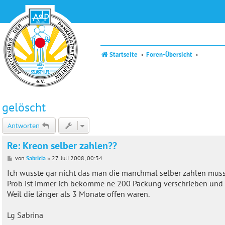
Startseite
Foren-Übersicht
gelöscht
Antworten
Re: Kreon selber zahlen??
B
von
Sabricia
»
27. Juli 2008, 00:34
e
i
Ich wusste gar nicht das man die manchmal selber zahlen mus
t
Prob ist immer ich bekomme ne 200 Packung verschrieben und
r
a
Weil die länger als 3 Monate offen waren.
g
Lg Sabrina