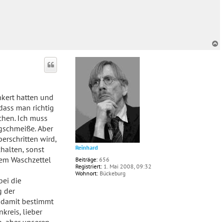
c
kert hatten und
dass man richtig
chen. Ich muss
gschmeiße. Aber
erschritten wird,
Reinhard
halten, sonst
dem Waschzettel
Beiträge:
656
Registriert:
1. Mai 2008, 09:32
Wohnort:
Bückeburg
bei die
g der
n damit bestimmt
kreis, lieber