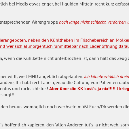
rlich bei Medis etwas enger, bei liquiden Mitteln recht kurz gefass
er entsprechenden Warengruppe
noch lange nicht schlecht, verdorben,
erangeboten, neben den Kühltheken im Frischebereich an Molker
und wer sich allmorgentlich "unmittelbar nach Ladenöffnung darauf
, wenn die Kühlkette nicht unterbrochen ist, dann hält das Zeug
imer wirft, weil MHD angeblich abgelaufen.
ich könnte wirklich drein
le andere, Ihr habt recht aber genau die Gattung von Patienten rau
enlos und rücksichtslos!
Aber über die KK kost´s ja nix!!!!! I krie
esorgt!!
Gründen heraus womöglich noch wechseln müßt Euch/Dir werden di
 hoffentlich kapieren, den "allen Anderen tut´s ja nicht weh, sorry