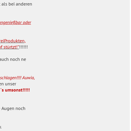
t als bei anderen
 ungenießbar oder
eiProdukten,
 stürtzt!"
!!!!!!
 auch noch ne
schlagen!!!! Auwia,
ben unser
g´s umsonst!!!!!
e Augen noch
.