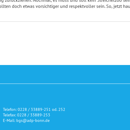
lig zurückziehen. Nochmal, es muss und soll kein Streichelzoo sei
ten doch etwas vorsichtiger und respektvoller sein. So, jetzt ha
Telefon: 0228 / 33889-251 od. 252
Telefax: 0228 / 33889-253
E-Mail: bgs@adp-bonn.de