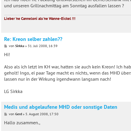
und unseren Grillnachmittag am Sonntag ausfallen lassen ?
Lieber 'ne Canneloni als 'ne Wanne-Eickel !!!
Re: Kreon selber zahlen??
B
von
Sirkka
»
31. Juli 2008, 16:39
e
i
Hi!
t
r
a
Also als ich letzt im KH war, hatten sie auch kein Kreon! Ich
g
geholt! Ingo, ei paar Tage macht es nichts, wenn das MHD übersch
lassen nur in der Wirkung irgendwann langsam nach!
LG Sirkka
Medis und abgelaufene MHD oder sonstige Daten
B
von
Gerd
»
5. August 2008, 17:50
e
i
Hallo zusammen.,
t
r