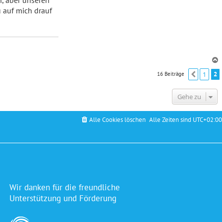
n, aber unseren
u auf mich drauf
1
2
16 Beiträge
Vorher
c
Gehe zu
Alle Cookies löschen
Alle Zeiten sind
UTC+02:00
Wir danken für die freundliche
Unterstützung und Förderung