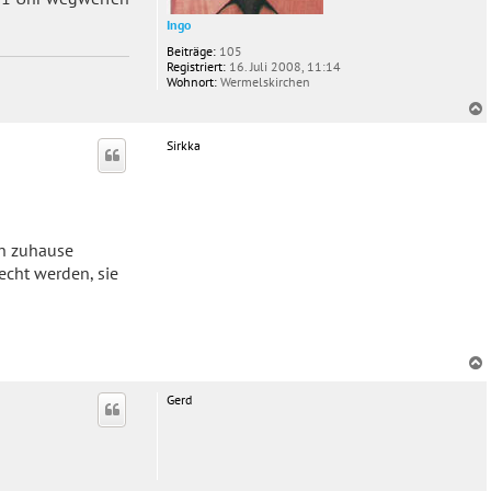
Ingo
Beiträge:
105
Registriert:
16. Juli 2008, 11:14
Wohnort:
Wermelskirchen
c
Sirkka
on zuhause
echt werden, sie
c
Gerd