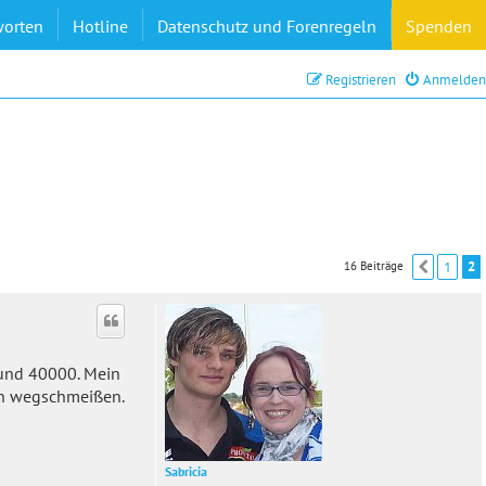
worten
Hotline
Datenschutz und Forenregeln
Spenden
Registrieren
Anmelden
1
2
16 Beiträge
Vorher
 und 40000. Mein
en wegschmeißen.
Sabricia