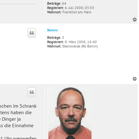
Beiträge:
64
Registriert:
6. Juli 2008, 03:03
Wohnort:
Frankfurt am Main
c
Romeo
Beiträge:
3
Registriert:
8. März 2008, 18:40
Wohnort:
Eberswalde (RG Berlin)
c
Wochen im Schrank
stens haben die
 Dinger ja
ass die Einnahme
:01 Uhr wegwerfen