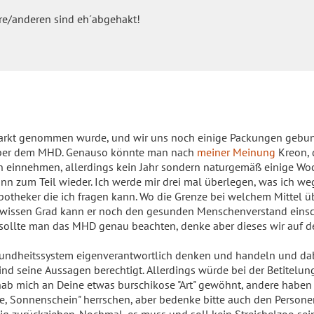
dere/anderen sind eh´abgehakt!
Markt genommen wurde, und wir uns noch einige Packungen gebun
hr über dem MHD. Genauso könnte man nach
meiner Meinung
Kreon, 
 einnehmen, allerdings kein Jahr sondern naturgemäß einige Wo
 zum Teil wieder. Ich werde mir drei mal überlegen, was ich we
theker die ich fragen kann. Wo die Grenze bei welchem Mittel üb
 gewissen Grad kann er noch den gesunden Menschenverstand einsc
da sollte man das MHD genau beachten, denke aber dieses wir auf 
Gesundheitssystem eigenverantwortlich denken und handeln und da
nd seine Aussagen berechtigt. Allerdings würde bei der Betitelun
h hab mich an Deine etwas burschikose "Art" gewöhnt, andere habe
e, Sonnenschein" herrschen, aber bedenke bitte auch den Personen