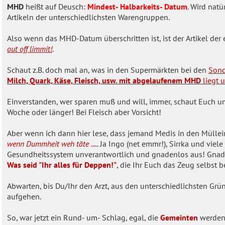
a
MHD
heißt auf Deusch:
Mindest- Halbarkeits- Datum
. Wird natü
g
Artikeln der unterschiedlichsten Warengruppen.
Also wenn das MHD-Datum überschritten ist, ist der Artikel d
out off limmit!
.
Schaut z.B. doch mal an, was in den Supermärkten bei den
Sond
Milch, Quark, Käse, Fleisch, usw. mit abgelaufenem MHD
liegt 
Einverstanden, wer sparen muß und will, immer, schaut Euch um
Woche oder länger! Bei Fleisch aber Vorsicht!
Aber wenn ich dann hier lese, dass jemand Medis in den Mülle
wenn Dummheit weh täte ....
. Ja Ingo (net emmr!), Sirrka und vie
Gesundheitssystem unverantwortlich und gnadenlos aus! Gnad
Was seid "Ihr alles für Deppen!"
, die Ihr Euch das Zeug selbst b
Abwarten, bis Du/Ihr den Arzt, aus den unterschiedlichsten 
aufgehen.
So, war jetzt ein Rund- um- Schlag, egal, die
Gemeinten
werden´s