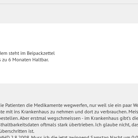
dem steht im Beipackzettel
 zu 6 Monaten Haltbar.
die Patienten die Medikamente wegwerfen, nur weil sie ein paar 
nte mit ins Krankenhaus zu nehmen und dort zu verbrauchen. Mei
estellen. Aber erstmal wegschmeissen - im Krankenhaus gibt's die
altbarkeitsdaten oftmals stark übertrieben. Ich glaube nicht, d
erschritten ist.
it MHD 2.8.2008. Muss ich die jetzt zwingend Samstag Nacht um 0