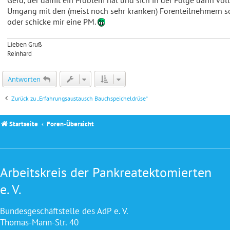
Gerd, der damit ein Problem hat und sich in der Folge dann völ
Umgang mit den (meist noch sehr kranken) Forenteilnehmern soll
oder schicke mir eine PM.
Lieben Gruß
Reinhard
Antworten
Zurück zu „Erfahrungsaustausch Bauchspeicheldrüse“
Startseite
Foren-Übersicht
Arbeitskreis der Pankreatektomierten
e. V.
Bundesgeschäftstelle des AdP e. V.
Thomas-Mann-Str. 40