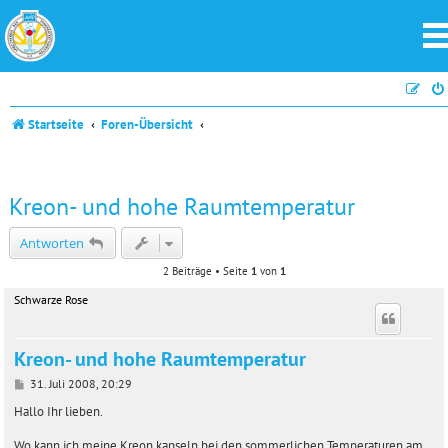
Startseite
Foren-Übersicht
Kreon- und hohe Raumtemperatur
Antworten
2 Beiträge • Seite
1
von
1
Schwarze Rose
Kreon- und hohe Raumtemperatur
B
31. Juli 2008, 20:29
e
i
Hallo Ihr lieben.
t
r
Wo kann ich meine Kreon kapseln bei den sommerlichen Temperaturen am