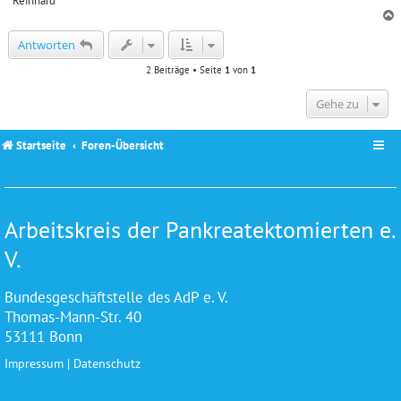
Reinhard
c
Antworten
2 Beiträge • Seite
1
von
1
Gehe zu
Startseite
Foren-Übersicht
Arbeitskreis der Pankreatektomierten e.
V.
Bundesgeschäftstelle des AdP e. V.
Thomas-Mann-Str. 40
53111 Bonn
Impressum
|
Datenschutz