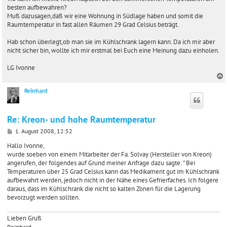
a
besten aufbewahren?
g
Muß dazusagen,daß wir eine Wohnung in Südlage haben und somit die
Raumtemperatur in fast allen Räumen 29 Grad Celsius beträgt.
Hab schon überlegt,ob man sie im Kühlschrank lagern kann. Da ich mir aber
nicht sicher bin, wollte ich mir erstmal bei Euch eine Meinung dazu einholen.
LG Ivonne
Reinhard
c
Re: Kreon- und hohe Raumtemperatur
B
1. August 2008, 12:52
e
i
Hallo Ivonne,
t
wurde soeben von einem Mitarbeiter der Fa. Solvay (Hersteller von Kreon)
r
angerufen, der folgendes auf Grund meiner Anfrage dazu sagte: " Bei
a
Temperaturen über 25 Grad Celsius kann das Medikament gut im Kühlschrank
g
aufbewahrt werden, jedoch nicht in der Nähe eines Gefrierfaches. Ich folgere
daraus, dass im Kühlschrank die nicht so kalten Zonen für die Lagerung
bevorzugt werden sollten.
Lieben Gruß