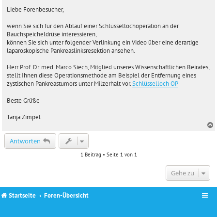
e
i
Liebe Forenbesucher,
t
r
wenn Sie sich für den Ablauf einer Schlüssellochoperation an der
a
Bauchspeicheldrüse interessieren,
g
können Sie sich unter folgender Verlinkung ein Video über eine derartige
laparoskopische Pankreaslinksresektion ansehen.
Herr Prof. Dr. med. Marco Siech, Mitglied unseres Wissenschaftlichen Beirates,
stellt Ihnen diese Operationsmethode am Beispiel der Entfernung eines
zystischen Pankreastumors unter Milzerhalt vor.
Schlüsselloch OP
Beste Grüße
Tanja Zimpel
c
Antworten
1 Beitrag • Seite
1
von
1
Gehe zu
Startseite
Foren-Übersicht