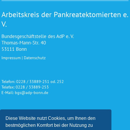
Arbeitskreis der Pankreatektomierten e.
V.
Bundesgeschäftstelle des AdP e. V.
Thomas-Mann-Str. 40
53111 Bonn
Impressum
|
Datenschutz
Telefon: 0228 / 33889-251 od. 252
Telefax: 0228 / 33889-253
E-Mail: bgs@adp-bonn.de
Wir danken für die freundliche
Diese Website nutzt Cookies, um Ihnen den
Unterstützung und Förderung
bestmöglichen Komfort bei der Nutzung zu