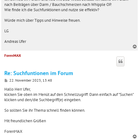
a
nach Beiträgen über Darm / Bauchschmerzen nach Whipple OP.
g
Wie finde ich die Suchfunktionen und nutze sie effektiv?
Würde mich über Tipps und Hinweise freuen.
LG
Andreas Ufer
ForenMAX
c
Re: Suchfuntionen im Forum
B
22. November 2023, 13:48
e
i
Hallo Herr Ufer,
t
klicken Sie oben im Menüt auf den Schnellzugriff. Dann einfach auf "Suchen"
r
klicken und den/die Suchbegriff(e) eingeben.
a
g
So sollten Sie ihr Thema schnell finden können.
Mit freundlichen Grüßen
ForenMAX