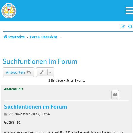
Startseite
Foren-Übersicht
Suchfuntionen im Forum
Antworten
2 Beiträge • Seite
1
von
1
AndreasU59
Suchfuntionen im Forum
B
22. November 2023, 09:54
e
i
Guten Tag,
t
r
ich bin neu im Forum und neu mit BSD Krebs befasst. Ich suche im Forum