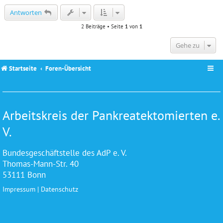
c
Antworten
2 Beiträge • Seite
1
von
1
Gehe zu
Startseite
Foren-Übersicht
Arbeitskreis der Pankreatektomierten e.
V.
Bundesgeschäftstelle des AdP e. V.
Thomas-Mann-Str. 40
53111 Bonn
Impressum
|
Datenschutz