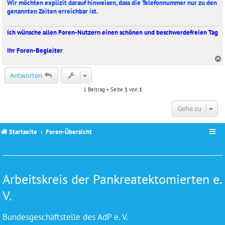
Wir möchten explizit darauf hinweisen, dass die Telefonnummer nur zu den
genannten Zeiten erreichbar ist.
Ich wünsche allen Foren-Nutzern einen schönen und beschwerdefreien Tag
Ihr Foren-Begleiter
c
Antworten
1 Beitrag • Seite
1
von
1
Gehe zu
Startseite
Foren-Übersicht
Arbeitskreis der Pankreatektomierten e.
V.
Bundesgeschäftstelle des AdP e. V.