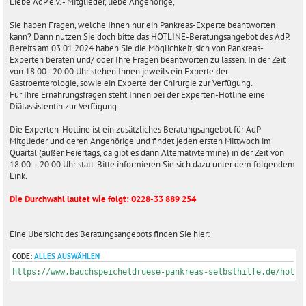
Liebe AdP e.V. - Mitglieder, liebe Angehörige,
a
g
Sie haben Fragen, welche Ihnen nur ein Pankreas-Experte beantworten
kann? Dann nutzen Sie doch bitte das HOTLINE-Beratungsangebot des AdP.
Bereits am 03.01.2024 haben Sie die Möglichkeit, sich von Pankreas-
Experten beraten und/ oder Ihre Fragen beantworten zu lassen. In der Zeit
von 18:00 - 20:00 Uhr stehen Ihnen jeweils ein Experte der
Gastroenterologie, sowie ein Experte der Chirurgie zur Verfügung.
Für Ihre Ernährungsfragen steht Ihnen bei der Experten-Hotline eine
Diätassistentin zur Verfügung.
Die Experten-Hotline ist ein zusätzliches Beratungsangebot für AdP
Mitglieder und deren Angehörige und findet jeden ersten Mittwoch im
Quartal (außer Feiertags, da gibt es dann Alternativtermine) in der Zeit von
18.00 – 20.00 Uhr statt. Bitte informieren Sie sich dazu unter dem folgendem
Link.
Die Durchwahl lautet wie folgt: 0228-33 889 254
Eine Übersicht des Beratungsangebots finden Sie hier:
CODE:
ALLES AUSWÄHLEN
https://www.bauchspeicheldruese-pankreas-selbsthilfe.de/hotli