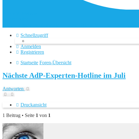
AdP e.V. Website
In Ihrer Nähe
FAQ – Fragen und Antworten
Hotline
Datenschutz und Forenregeln
Schnellzugriff
Anmelden
Registrieren
Startseite
Foren-Übersicht
Nächste AdP-Experten-Hotline im Juli
Antworten
Druckansicht
1 Beitrag • Seite
1
von
1