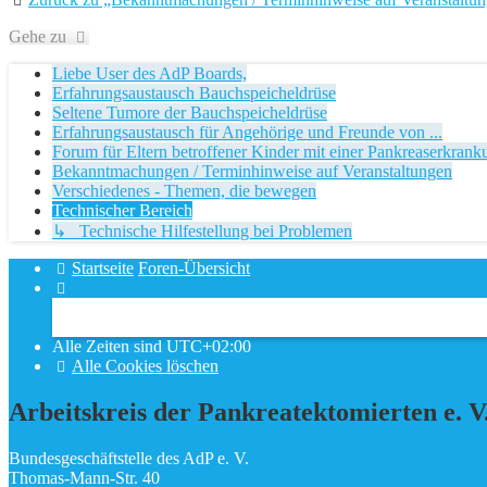
Gehe zu
Liebe User des AdP Boards,
Erfahrungsaustausch Bauchspeicheldrüse
Seltene Tumore der Bauchspeicheldrüse
Erfahrungsaustausch für Angehörige und Freunde von ...
Forum für Eltern betroffener Kinder mit einer Pankreaserkran
Bekanntmachungen / Terminhinweise auf Veranstaltungen
Verschiedenes - Themen, die bewegen
Technischer Bereich
↳ Technische Hilfestellung bei Problemen
Startseite
Foren-Übersicht
Alle Zeiten sind
UTC+02:00
Alle Cookies löschen
Alle Zeiten sind
UTC+02:00
Alle Cookies löschen
Arbeitskreis der Pankreatektomierten e. V
Bundesgeschäftstelle des AdP e. V.
Thomas-Mann-Str. 40