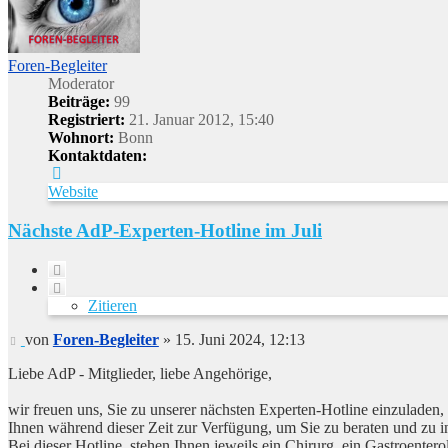
Foren-Begleiter
Moderator
Beiträge:
99
Registriert:
21. Januar 2012, 15:40
Wohnort:
Bonn
Kontaktdaten:
Kontaktdaten
von
Website
Foren-
Begleiter
Nächste AdP-Experten-Hotline im Juli
Zitieren
Zitieren
Beitrag
von
Foren-Begleiter
»
15. Juni 2024, 12:13
Liebe AdP - Mitglieder, liebe Angehörige,
wir freuen uns, Sie zu unserer nächsten Experten-Hotline einzuladen
Ihnen während dieser Zeit zur Verfügung, um Sie zu beraten und zu i
Bei dieser Hotline, stehen Ihnen jeweils ein Chirurg, ein Gastroenterol