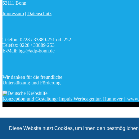
53111 Bonn
Impressum
|
Datenschutz
Telefon: 0228 / 33889-251 od. 252
Telefax: 0228 / 33889-253
E-Mail: bgs@adp-bonn.de
Wir danken für die freundliche
Unterstützung und Förderung
Konzeption und Gestaltung: Impuls Werbeagentur, Hannover |
www.w
Diese Website nutzt Cookies, um Ihnen den bestmöglichen 