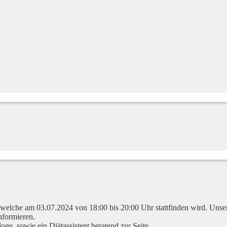
, welche am 03.07.2024 von 18:00 bis 20:00 Uhr stattfinden wird. Unse
nformieren.
oge, sowie ein Diätassistent beratend zur Seite.