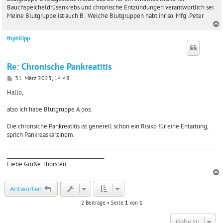
a
Bauchspeicheldrüsenkrebs und chronische Entzündungen verantwortlich sei.
g
Meine Blutgruppe ist auch B . Welche Blutgruppen habt ihr so. Mfg .Peter
thphilipp
c
Re: Chronische Pankreatitis
B
31. März 2025, 14:48
e
i
Hallo,
t
r
also ich habe Blutgruppe A pos.
a
g
Die chronsiche Pankreatitis ist generell schon ein Risiko für eine Entartung,
sprich Pankreaskarzinom.
_______________________________________
Liebe Grüße Thorsten
c
Antworten
2 Beiträge • Seite
1
von
1
Gehe zu