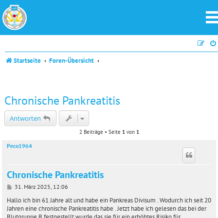
Startseite
Foren-Übersicht
Chronische Pankreatitis
Antworten
2 Beiträge • Seite
1
von
1
Peco1964
Chronische Pankreatitis
B
31. März 2025, 12:06
e
i
Hallo ich bin 61 Jahre alt und habe ein Pankreas Divisum . Wodurch ich seit 20
t
Jahren eine chronische Pankreatitis habe . Jetzt habe ich gelesen das bei der
r
Blutgruppe B festgestellt wurde das sie für ein erhöhtes Risiko für