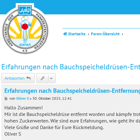
Startseite
Foren-Übersicht
Erfahrungen nach Bauchspeicheldrüsen-En
Antworten
Erfahrungen nach Bauchspeicheldrüsen-Entfernun
B
von
Oliver S
»
30. Oktober 2025, 12:41
e
i
Hallo Zusammen!
t
Mir ist die Bauchspeicheldrüse entfernt worden und kämpfe tr
r
a
hohen Zuckerwerten. Wie sind eure Erfahrungen, wie geht ihr d
g
Viele Grüße und Danke für Eure Rückmeldung.
Oliver S