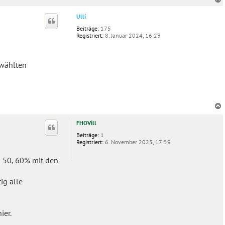
c
Ulli
Beiträge:
175
Registriert:
8. Januar 2024, 16:23
ewählten
c
FHOVill
Beiträge:
1
Registriert:
6. November 2025, 17:59
s 50, 60% mit den
ig alle
ier.