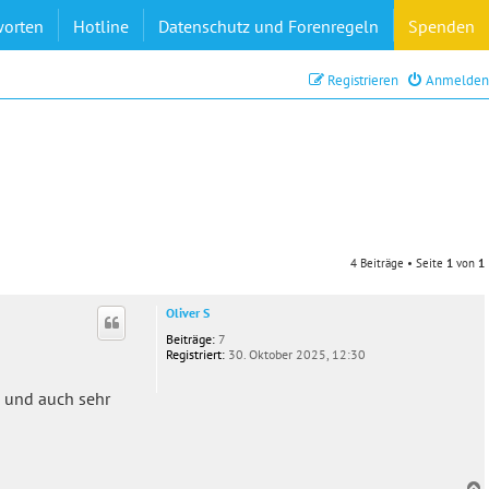
worten
Hotline
Datenschutz und Forenregeln
Spenden
Registrieren
Anmelden
4 Beiträge • Seite
1
von
1
Oliver S
Beiträge:
7
Registriert:
30. Oktober 2025, 12:30
g und auch sehr