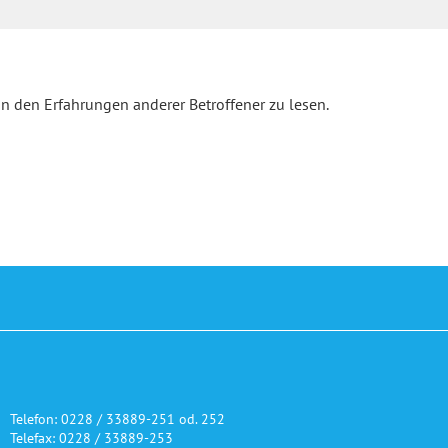
on den Erfahrungen anderer Betroffener zu lesen.
Telefon: 0228 / 33889-251 od. 252
Telefax: 0228 / 33889-253