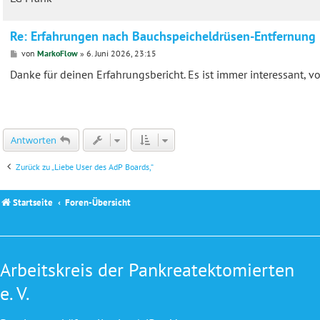
Re: Erfahrungen nach Bauchspeicheldrüsen-Entfernung
B
von
MarkoFlow
»
6. Juni 2026, 23:15
e
i
Danke für deinen Erfahrungsbericht. Es ist immer interessant, v
t
r
a
g
Antworten
Zurück zu „Liebe User des AdP Boards,“
Startseite
Foren-Übersicht
Arbeitskreis der Pankreatektomierten
e. V.