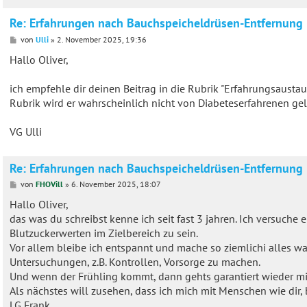
Re: Erfahrungen nach Bauchspeicheldrüsen-Entfernung
B
von
Ulli
»
2. November 2025, 19:36
e
i
Hallo Oliver,
t
r
a
ich empfehle dir deinen Beitrag in die Rubrik "Erfahrungsausta
g
Rubrik wird er wahrscheinlich nicht von Diabeteserfahrenen gel
VG Ulli
Re: Erfahrungen nach Bauchspeicheldrüsen-Entfernung
B
von
FHOVill
»
6. November 2025, 18:07
e
i
Hallo Oliver,
t
das was du schreibst kenne ich seit fast 3 jahren. Ich versuch
r
a
Blutzuckerwerten im Zielbereich zu sein.
g
Vor allem bleibe ich entspannt und mache so ziemlichi alles was 
Untersuchungen, z.B. Kontrollen, Vorsorge zu machen.
Und wenn der Frühling kommt, dann gehts garantiert wieder mi
Als nächstes will zusehen, dass ich mich mit Menschen wie dir, b
LG Frank