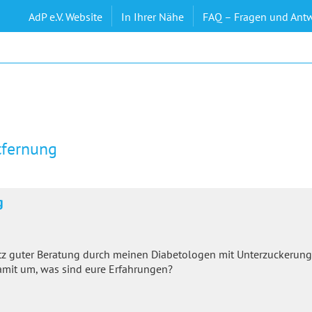
AdP e.V. Website
In Ihrer Nähe
FAQ – Fragen und Ant
tfernung
g
otz guter Beratung durch meinen Diabetologen mit Unterzuckerun
amit um, was sind eure Erfahrungen?