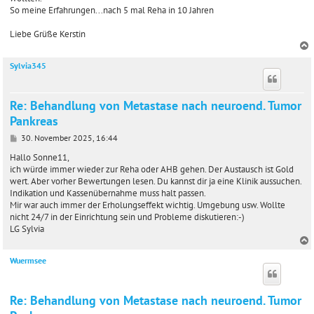
So meine Erfahrungen...nach 5 mal Reha in 10 Jahren
Liebe Grüße Kerstin
Sylvia345
c
Re: Behandlung von Metastase nach neuroend. Tumor
Pankreas
B
30. November 2025, 16:44
e
i
Hallo Sonne11,
t
ich würde immer wieder zur Reha oder AHB gehen. Der Austausch ist Gold
r
wert. Aber vorher Bewertungen lesen. Du kannst dir ja eine Klinik aussuchen.
a
Indikation und Kassenübernahme muss halt passen.
g
Mir war auch immer der Erholungseffekt wichtig. Umgebung usw. Wollte
nicht 24/7 in der Einrichtung sein und Probleme diskutieren:-)
LG Sylvia
Wuermsee
c
Re: Behandlung von Metastase nach neuroend. Tumor