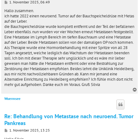
B
1. November 2025, 06:49
e
i
Hallo zusammen.
t
ich hatte 2022 einen neuroend. Tumor auf der Bauchspeicheldrüse mit Metas
r
auf der Leber.
a
die Bauchspeicheldrüse wurde komplett entfernt und der Teil der befallenen
g
Leber ebenfalls. nun wurden vor vier Wochen erneut Metastasen festgestellt.
Eine Metastase im Lymph Bereich im tiefen Bauchraum und eine Metastase
auf der Leber. Beide Metastasen sollen von der damaligen OP noch kommen.
Als Therapie wurde eine Hormonbehandlung mit einer Spritze von all 28
Tagen angesetzt, welche lediglich das Wachstum der Metastasen beenden
soll. Ich bin mit dieser Therapie sehr unglücklich und es wäre mir lieber
gewesen man hätte die Metastasen entfernt oder eine Bestrahlung zur
Zerstörung der Metastasen empfohlen. Beides lehnt die Uniklinik Heidelberg,
aus mir nicht nachvollziehbaren Gründen ab. Kann mir jemand eine
Alternative Einrichtung zu Heidelberg empfehlen? Ich fühle mich dort nicht
mehr gut aufgehoben. Danke euch im Voraus. Gruß Silvia
Wuermsee
c
Re: Behandlung von Metastase nach neuroend. Tumor
Pankreas
B
1. November 2025, 13:25
e
i