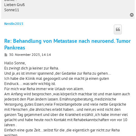
Lieben Gruß
Sonne11
Kerstin2015
c
Re: Behandlung von Metastase nach neuroend. Tumor
Pankreas
B
30. November 2025, 14:14
e
i
Hallo Sonne,
t
Es zwingt dich ja keiner zur Reha.
r
Und ja ,es ist immer spannend ,der Gedanke zur Reha zu gehen...
a
Ich habe die Klinik mal gegoogelt und sie macht ja einen guten
g
Eindruck....was sehr wichtig ist.
Für mich war Reha immer wie Urlaub von allem.
Am Anfang wird besprochen ,was körperlich machbar ist und man kann auch
jederzeit den Plan ändern lassen. Ernährungsberatung, medizinische
Versorgung, gutes Essen,viele Freizeitangebote und viele nette Gespräche
mit Menschen ,die ähnliches erlebt haben...und nein,es wird nicht den
ganzen Tag gejammert und über die Krankheit erzählt ,ich habe immer viel
gelacht und habe heute noch Kontakt mit Rehabekanntschaften von vor 10
Jahren .
Einfach eine gute Zeit...selbst für die ,die eigentlich gar nicht zur Reha
wollten.