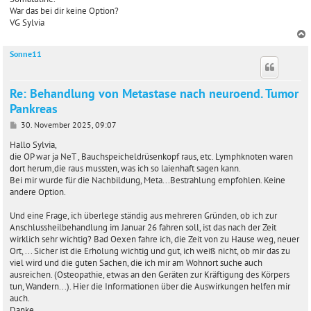
War das bei dir keine Option?
VG Sylvia
Sonne11
c
Re: Behandlung von Metastase nach neuroend. Tumor
Pankreas
B
30. November 2025, 09:07
e
i
Hallo Sylvia,
t
die OP war ja NeT , Bauchspeicheldrüsenkopf raus, etc. Lymphknoten waren
r
dort herum,die raus mussten, was ich so laienhaft sagen kann.
a
Bei mir wurde für die Nachbildung, Meta...Bestrahlung empfohlen. Keine
g
andere Option.
Und eine Frage, ich überlege ständig aus mehreren Gründen, ob ich zur
Anschlussheilbehandlung im Januar 26 fahren soll, ist das nach der Zeit
wirklich sehr wichtig? Bad Oexen fahre ich, die Zeit von zu Hause weg, neuer
Ort, ... Sicher ist die Erholung wichtig und gut, ich weiß nicht, ob mir das zu
viel wird und die guten Sachen, die ich mir am Wohnort suche auch
ausreichen. (Osteopathie, etwas an den Geräten zur Kräftigung des Körpers
tun, Wandern...). Hier die Informationen über die Auswirkungen helfen mir
auch.
Danke .