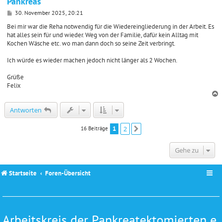
Pankreas
B
30. November 2025, 20:21
e
i
Bei mir war die Reha notwendig für die Wiedereingliederung in der Arbeit. Es
t
hat alles sein für und wieder. Weg von der Familie, dafür kein Alltag mit
r
Kochen Wäsche etc. wo man dann doch so seine Zeit verbringt.
a
g
Ich würde es wieder machen jedoch nicht länger als 2 Wochen.
Grüße
Felix
c
Antworten
1
2
16 Beiträge
Nächste
Gehe zu
Startseite
Foren-Übersicht
Arbeitskreis der Pankreatektomierten e.