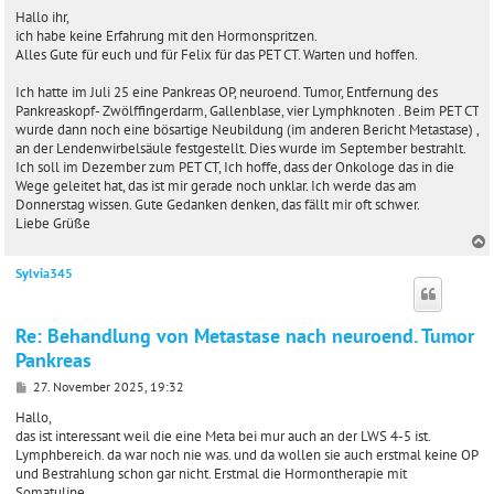
e
i
Hallo ihr,
t
ich habe keine Erfahrung mit den Hormonspritzen.
r
Alles Gute für euch und für Felix für das PET CT. Warten und hoffen.
a
g
Ich hatte im Juli 25 eine Pankreas OP, neuroend. Tumor, Entfernung des
Pankreaskopf- Zwölffingerdarm, Gallenblase, vier Lymphknoten . Beim PET CT
wurde dann noch eine bösartige Neubildung (im anderen Bericht Metastase) ,
an der Lendenwirbelsäule festgestellt. Dies wurde im September bestrahlt.
Ich soll im Dezember zum PET CT, Ich hoffe, dass der Onkologe das in die
Wege geleitet hat, das ist mir gerade noch unklar. Ich werde das am
Donnerstag wissen. Gute Gedanken denken, das fällt mir oft schwer.
Liebe Grüße
Sylvia345
c
Re: Behandlung von Metastase nach neuroend. Tumor
Pankreas
B
27. November 2025, 19:32
e
i
Hallo,
t
das ist interessant weil die eine Meta bei mur auch an der LWS 4-5 ist.
r
Lymphbereich. da war noch nie was. und da wollen sie auch erstmal keine OP
a
und Bestrahlung schon gar nicht. Erstmal die Hormontherapie mit
g
Somatuline.