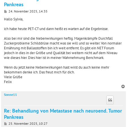
Pankreas
B
24. November 2025, 14:35
e
i
Hallo Sylvia,
t
r
ich habe heute PET-CT und dann heißt es warten auf die Ergebnisse.
a
g
Also bei mir sind die Nebenwirkungen heftig. Magenkrämpfe Durchfall
Zuckerprobleme Schilddrüse macht was sie will und so weiter. Von normaler
Ernährung mit Ballasstoffen bin ich weit entfernt. Es gibt ein NET Forum
jedoch in dies in der Größe und Qualität bei weitem nicht auf dem Niveau
wie dieses hier. Dies hier ist in meiner Wahrnehmung Benchmark.
Wenn du jetzt keine Nebenwirkungen hast wirst du auch keine mehr
bekommen denke ich. Das freut mich für dich.
Viele Grüße
Felix
Sonne11
c
Re: Behandlung von Metastase nach neuroend. Tumor
Pankreas
B
25. November 2025, 10:27