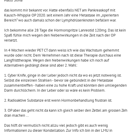
Hallo Silvia
t
r
das kommt mir bekannt vor. Hatte ebenfalls NET am Pankreaskopf mit
a
Kausch-Whipple OP 2020. seit einem Jahr eine Metastase im „operierten
g
Bereich“ wo auch damals schon der Lymphdrüsenknoten befallen war.
Ich bekomme alle 28 Tage die Hormonspritze Lanreotid 120mg. Das ist kein
Spaß fühle mich wegen den Nebenwirkungen in die Zeit nach der OP
versetzt.
In 4 Wochen wieder PET CT dann weiss ich wie das Wachstum gehemmt
wurde oder nicht. Dem Vernehmen nach ist diese Therapie durchaus eine
Langfristtherapie. Wegen den Nebenwirkungen habe ich noch auf
Alternativen gedrängt diese sind aber 2. Wahl:
1. Cyber Knife, ginge in der Leber jedoch nicht da wo es jetzt notwenig ist.
Selbst die einzelnen Strahlen - bevor sie gebündelt in der Metastase
zusammentreffen - haben eine zu hohe Kraft und könnten den umliegenden
Darm durchlöchern. In der Leber oder so wäre es kein Problem.
2. Radioaktive Substanze erst wenn Hormonbehandlung frustran ist.
3. OP aber das geht nicht da kann ich gleich selber den Zettel am grossen Zeh
dran machen …
Das hilft dir vermutlich nicht allzu viel jedoch gibt es auch wenig
Informationen zu dieser Konstellation. Zur Info ich bin in der LMU in