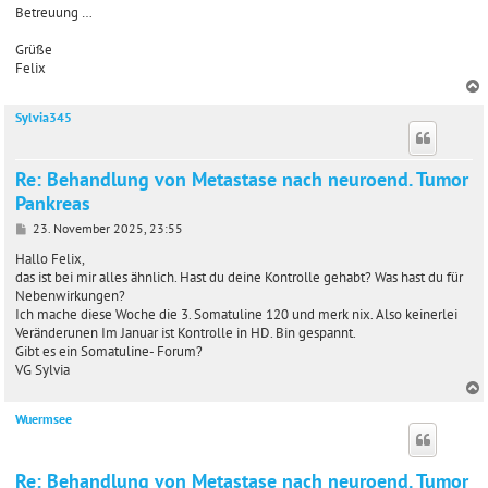
Betreuung …
Grüße
Felix
Sylvia345
c
Re: Behandlung von Metastase nach neuroend. Tumor
Pankreas
B
23. November 2025, 23:55
e
i
Hallo Felix,
t
das ist bei mir alles ähnlich. Hast du deine Kontrolle gehabt? Was hast du für
r
Nebenwirkungen?
a
Ich mache diese Woche die 3. Somatuline 120 und merk nix. Also keinerlei
g
Veränderunen Im Januar ist Kontrolle in HD. Bin gespannt.
Gibt es ein Somatuline- Forum?
VG Sylvia
Wuermsee
c
Re: Behandlung von Metastase nach neuroend. Tumor