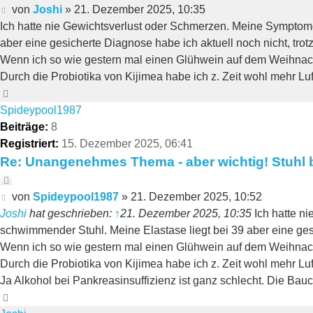
Beitrag
von
Joshi
»
21. Dezember 2025, 10:35
Ich hatte nie Gewichtsverlust oder Schmerzen. Meine Symptom
aber eine gesicherte Diagnose habe ich aktuell noch nicht, trotz
Wenn ich so wie gestern mal einen Glühwein auf dem Weihnachts
Durch die Probiotika von Kijimea habe ich z. Zeit wohl mehr Lu
Nach
oben
Spideypool1987
Beiträge:
8
Registriert:
15. Dezember 2025, 06:41
Re: Unangenehmes Thema - aber wichtig! Stuhl b
Zitieren
Beitrag
von
Spideypool1987
»
21. Dezember 2025, 10:52
Joshi
hat geschrieben:
↑
21. Dezember 2025, 10:35
Ich hatte n
schwimmender Stuhl. Meine Elastase liegt bei 39 aber eine gesi
Wenn ich so wie gestern mal einen Glühwein auf dem Weihnachts
Durch die Probiotika von Kijimea habe ich z. Zeit wohl mehr Lu
Ja Alkohol bei Pankreasinsuffizienz ist ganz schlecht. Die Ba
Nach