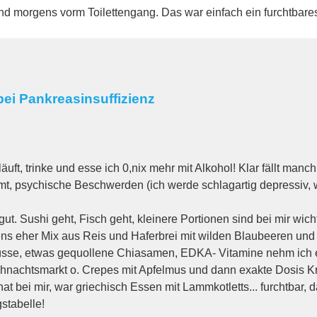
 morgens vorm Toilettengang. Das war einfach ein furchtbares L
ei Pankreasinsuffizienz
uft, trinke und esse ich 0,nix mehr mit Alkohol! Klar fällt manch
, psychische Beschwerden (ich werde schlagartig depressiv, w
t gut. Sushi geht, Fisch geht, kleinere Portionen sind bei mir w
s eher Mix aus Reis und Haferbrei mit wilden Blaubeeren und
nüsse, etwas gequollene Chiasamen, EDKA- Vitamine nehm ich e
chtsmarkt o. Crepes mit Apfelmus und dann exakte Dosis Kreon 
 hat bei mir, war griechisch Essen mit Lammkotletts... furchtbar
stabelle!