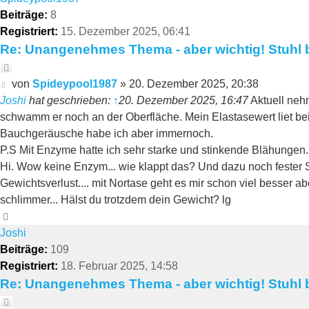
Beiträge:
8
Registriert:
15. Dezember 2025, 06:41
Re: Unangenehmes Thema - aber wichtig! Stuhl b
Zitieren
Beitrag
von
Spideypool1987
»
20. Dezember 2025, 20:38
Joshi
hat geschrieben:
↑
20. Dezember 2025, 16:47
Aktuell neh
schwamm er noch an der Oberfläche. Mein Elastasewert liet bei
Bauchgeräusche habe ich aber immernoch.
P.S Mit Enzyme hatte ich sehr starke und stinkende Blähungen.
Hi. Wow keine Enzym... wie klappt das? Und dazu noch fester S
Gewichtsverlust.... mit Nortase geht es mir schon viel besser ab
schlimmer... Hälst du trotzdem dein Gewicht? lg
Nach
oben
Joshi
Beiträge:
109
Registriert:
18. Februar 2025, 14:58
Re: Unangenehmes Thema - aber wichtig! Stuhl b
Zitieren