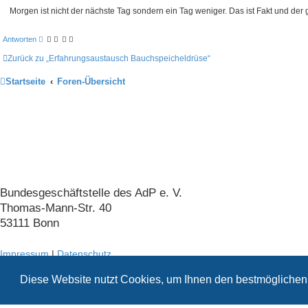
n
a
Morgen ist nicht der nächste Tag sondern ein Tag weniger. Das ist Fakt und der 
g
Antworten
Zurück zu „Erfahrungsaustausch Bauchspeicheldrüse“
Startseite
Foren-Übersicht
Arbeitskreis der Pankreatektomierten
e. V.
Bundesgeschäftstelle des AdP e. V.
Thomas-Mann-Str. 40
53111 Bonn
Impressum
|
Datenschutz
Konzeption
Diese Website nutzt Cookies, um Ihnen den bestmöglichen 