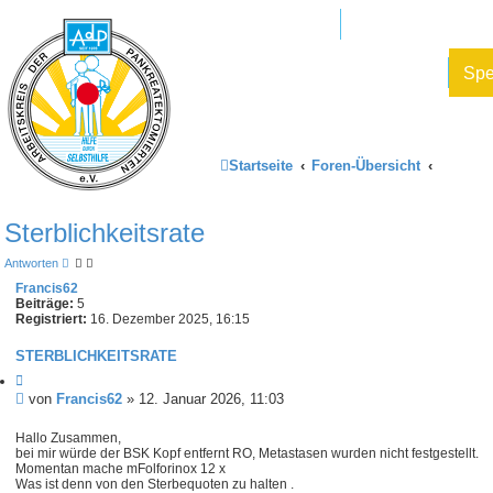
Mitglied werden
AdP e.V. Website
Datenschutz und Forenregeln
Sp
Startseite
Foren-Übersicht
Sterblichkeitsrate
Antworten
Francis62
Beiträge:
5
Registriert:
16. Dezember 2025, 16:15
STERBLICHKEITSRATE
Z
i
B
von
Francis62
»
12. Januar 2026, 11:03
t
e
i
i
Hallo Zusammen,
e
bei mir würde der BSK Kopf entfernt RO, Metastasen wurden nicht festgestellt.
t
r
Momentan mache mFolforinox 12 x
e
r
Was ist denn von den Sterbequoten zu halten .
n
a