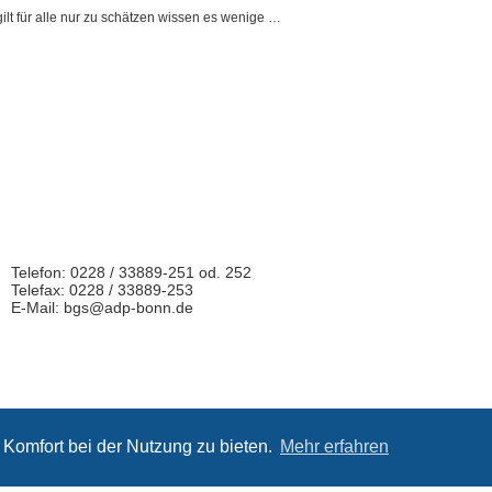
gilt für alle nur zu schätzen wissen es wenige …
Telefon: 0228 / 33889-251 od. 252
Telefax: 0228 / 33889-253
E-Mail: bgs@adp-bonn.de
 und Gestaltung: Impuls Werbeagentur, Hannover |
www.werbeagentur
Komfort bei der Nutzung zu bieten.
Mehr erfahren