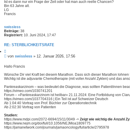
Ist es dann nur ein Frage der Zeit oder hat man auch reelle Chancen?
g
Bin 63 Jahre alt.
LG
Francis
swissless
Beiträge:
38
Registriert:
10. Juni 2024, 17:47
RE: STERBLICHKEITSRATE
Z
i
B
von
swissless
»
12. Januar 2026, 17:56
t
e
i
i
Hallo Francis
e
t
r
Wünsche Dir viel Kraft bei diesem Marathon. Dass sich dieser Marathon lohnen 
e
r
Wichtig ist die adjuvante Chemotherapie (mit voller Anzahl Zyklen) und das a
n
a
g
Pankreaskarzinom – was bedeutet die Diagnose, was sollten Patient/innen bea
https://vimeo.com/1030741201
Forum – «Pankreaskarzinom ist heilbar» 21.11.2024: Eine Fortbildung von Cla
https://vimeo.com/1037704316 | Ein Teil ist auf Schweizer Deutsch
Ab 1:04:40 Vortrag von Prof. Büchler zur Operationstechnik
Ab 2:02:30 Vortrag von Patienten
Studien:
https://www.mdpi.com/2072-6694/15/11/3049 ->
Zeigt wie wichtig die Anzahl Zyk
https://www.nejm.org/doi/full/10.1056/NEJMoa1809775
https://jamanetwork.com/journals/jamaoncology/fullarticle/2795978