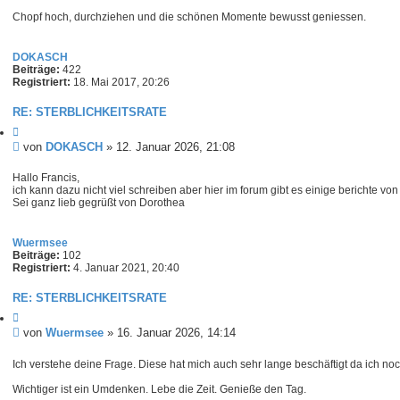
Chopf hoch, durchziehen und die schönen Momente bewusst geniessen.
DOKASCH
Beiträge:
422
Registriert:
18. Mai 2017, 20:26
RE: STERBLICHKEITSRATE
Z
i
B
von
DOKASCH
»
12. Januar 2026, 21:08
t
e
i
i
Hallo Francis,
e
ich kann dazu nicht viel schreiben aber hier im forum gibt es einige berichte von 
t
r
Sei ganz lieb gegrüßt von Dorothea
e
r
n
a
g
Wuermsee
Beiträge:
102
Registriert:
4. Januar 2021, 20:40
RE: STERBLICHKEITSRATE
Z
i
B
von
Wuermsee
»
16. Januar 2026, 14:14
t
e
i
i
Ich verstehe deine Frage. Diese hat mich auch sehr lange beschäftigt da ich n
e
t
r
Wichtiger ist ein Umdenken. Lebe die Zeit. Genieße den Tag.
e
r